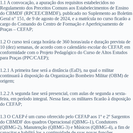
1.1 A convocação, a apuração dos requisitos estabelecidos no
Regulamento dos Preceitos Comuns aos Estabelecimentos de Ensino
do CBMDF (RPCEE/CBMDF), publicado no Suplemento ao Boletim
Geral n° 151, de 9 de agosto de 2024, e a matrícula no curso ficarão a
cargo do Comando do Centro de Formação e Aperfeiçoamento de
Praças – CEFAP;
1.2 O curso terá carga horária de 360 horas/aula e duração prevista de
10 (dez) semanas, de acordo com o calendário escolar do CEFAP, em
conformidade com o Projeto Pedagógico do Curso de Altos Estudos
para Praças (PPC/CAEP);
1.2.1 A primeira fase será a distância (EaD), na qual o militar
continuará à disposição da Organização Bombeiro Militar (OBM) de
origem;
1.2.2 A segunda fase será presencial, com aulas de segunda a sexta-
feira, em período integral. Nessa fase, os militares ficarão à disposição
do CEFAP;
1.3 O CAEP é um curso oferecido pelo CEFAP aos 1º e 2º Sargentos
do CBMDF dos quadros Operacional (QBMG-1), Condutores
(QBMG-2), Manutenção (QBMG-3) e Músicos (QBMG-4), a fim de
capacitar e habilitá-los a continuidade de suas novas funções,