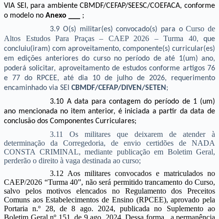
VIA SEI, para ambiente CBMDF/CEFAP/SEESC/COEFACA,
conforme
o modelo no
Anexo ___
;
Curso de
3.9
O(s) militar(es) convocado(s)
para o
Altos Estudos Para Praças – CAEP 2026 – Turma 40
, que
concluiu(iram) com aproveitamento, componente(s) curricular(es)
em edições anteriores do curso no período de até 1(um) ano,
poderá solicitar, aproveitamento de estudos conforme artigos 76
e 77 do RPCEE, até dia 10 de julho de 2026, requerimento
encaminhado
via SEI
CBMDF/CEFAP/DIVEN/SETEN
;
3.10
A data para contagem do período de 1 (um)
ano mencionada no item anterior, é iniciada a partir da data de
conclusão dos Componentes Curriculares;
3.11 Os militares que deixarem de atender à
determinação da Corregedoria, de envio certidões de NADA
CONSTA CRIMINAL, mediante publicação em Boletim Geral,
perderão o direito à vaga destinada ao curso;
3.12 Aos militares convocados e matriculados no
CAEP/2026 “Turma 40”, não será permitido trancamento do Curso,
salvo pelos motivos elencados no Regulamento dos Preceitos
Comuns aos Estabelecimentos de Ensino (RPCEE), aprovado pela
Portaria n.º 28, de 8 ago. 2024, publicada no Suplemento ao
Boletim Geral nº 151, de 9 ago. 2024. Dessa forma, a permanência