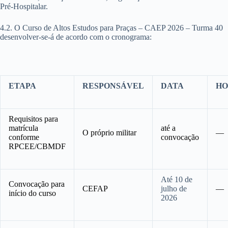
Pré-Hospitalar.
4.2. O Curso de Altos Estudos para Praças – CAEP 2026 – Turma 40
desenvolver-se-á de acordo com o cronograma:
ETAPA
RESPONSÁVEL
DATA
HO
Requisitos para
matrícula
até a
O próprio militar
—
conforme
convocação
RPCEE/CBMDF
Até 10 de
Convocação para
CEFAP
julho de
—
início do curso
2026