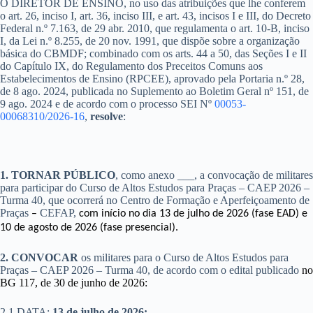
O DIRETOR DE ENSINO, no uso das atribuições que lhe conferem
o art. 26, inciso I, art. 36, inciso III, e art. 43, incisos I e III, do Decreto
Federal n.º 7.163, de 29 abr. 2010, que regulamenta o art. 10-B, inciso
I, da Lei n.º 8.255, de 20 nov. 1991, que dispõe sobre a organização
básica do CBMDF; combinado com os arts. 44 a 50, das Seções I e II
do Capítulo IX, do Regulamento dos Preceitos Comuns aos
Estabelecimentos de Ensino (RPCEE), aprovado pela Portaria n.º 28,
de 8 ago. 2024, publicada no Suplemento ao Boletim Geral nº 151, de
9 ago. 2024 e de acordo com o processo SEI Nº
00053-
00068310/2026-16
,
resolve
:
1. TORNAR PÚBLICO
, como anexo ___, a convocação de militares
para participar do Curso de Altos Estudos para Praças – CAEP 2026 –
Turma 40, que ocorrerá no Centro de Formação e Aperfeiçoamento de
Praças
CEFAP,
–
com início no dia 13 de julho de 2026 (fase EAD) e
10 de agosto de 2026 (fase presencial).
2. CONVOCAR
os militares para o Curso de Altos Estudos para
Praças – CAEP 2026 – Turma 40, de acordo com o edital publicado
no
BG 117, de 30 de junho de 2026:
2.1 DATA:
13 de julho de 2026;