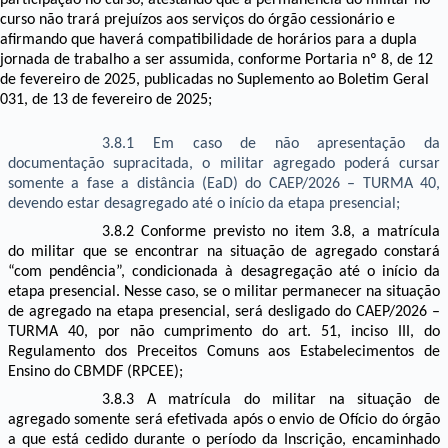
participação no curso, atestando que a permanência do militar no
curso não trará prejuízos aos serviços do órgão cessionário e
afirmando que haverá compatibilidade de horários para a dupla
jornada de trabalho a ser assumida, conforme Portaria nº 8, de 12
de fevereiro de 2025, publicadas no Suplemento ao Boletim Geral
031, de 13 de fevereiro de 2025;
3.8.1 Em caso de não apresentação da
documentação supracitada, o
militar agregado poderá cursar
somente a fase a distância (EaD) do
CAEP/2026 – TURMA 40,
devendo estar desagregado a
té o início da etapa presencial;
3.8.2 Conforme previsto no item 3.8, a matrícula
do militar que se encontrar na situação de agregado constará
“com pendência”, condicionada à desagregação
até o início da
etapa presencial. Nesse caso, se o militar
permanecer na situação
de agregado na etapa presencial, será desligado do
CAEP/2026 –
TURMA 40, por não cumprimento do art. 51, inciso III, do
Regulamento dos Preceitos Comuns aos Estabelecimentos de
Ensino do CBMDF (RPCEE)
;
3.8.3 A matrícula do militar na situação de
agregado somente será efetivada após o envio de Ofício do órgão
a que está cedido durante o período da Inscrição, encaminhado