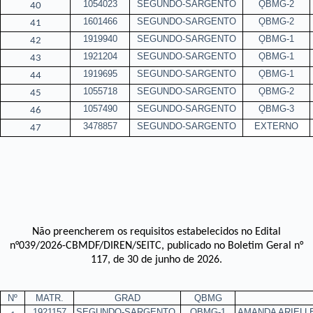
1054023
SEGUNDO-SARGENTO
ǪBMG-2
40
1601466
SEGUNDO-SARGENTO
ǪBMG-2
41
1919940
SEGUNDO-SARGENTO
ǪBMG-1
42
1921204
SEGUNDO-SARGENTO
ǪBMG-1
43
1919695
SEGUNDO-SARGENTO
ǪBMG-1
44
1055718
SEGUNDO-SARGENTO
ǪBMG-2
45
1057490
SEGUNDO-SARGENTO
ǪBMG-3
46
3478857
SEGUNDO-SARGENTO
EXTERNO
47
Não preencherem os requisitos estabelecidos no Edital
n°039/2026-CBMDF/DIREN/SEITC, publicado no Boletim Geral n°
117, de 30 de junho de 2026
.
Nº
MATR.
GRAD
QBMG
1921157
SEGUNDO-SARGENTO
ǪBMG-1
AMANDA ARIELL