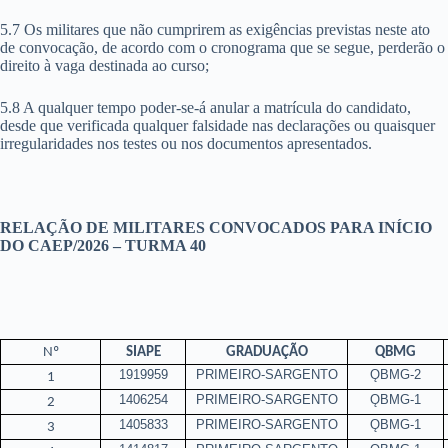
5.7 Os militares que não cumprirem as exigências previstas neste ato
de convocação, de acordo com o cronograma que se segue, perderão o
direito à vaga destinada ao curso;
5.8 A qualquer tempo poder-se-á anular a matrícula do candidato,
desde que verificada qualquer falsidade nas declarações ou quaisquer
irregularidades nos testes ou nos documentos apresentados.
RELAÇÃO DE MILITARES CONVOCADOS PARA INÍCIO
DO CAEP/2026 – TURMA 40
Nº
SIAPE
GRADUAÇÃO
QBMG
1919959
PRIMEIRO-SARGENTO
ǪBMG-2
1
1406254
PRIMEIRO-SARGENTO
ǪBMG-1
2
1405833
PRIMEIRO-SARGENTO
ǪBMG-1
3