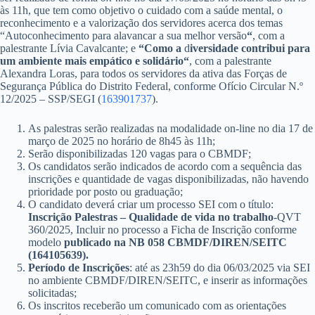
às 11h, que tem como objetivo o cuidado com a saúde mental, o
reconhecimento e a valorização dos servidores acerca dos temas
“Autoconhecimento para alavancar a sua melhor versão
“
, com a
palestrante Lívia Cavalcante; e
“
Como
a
d
iversidade
contribui
para
um
ambiente mais empático e
solidário
“
, com a palestrante
Alexandra Loras, para todos os servidores da ativa das Forças de
Segurança Pública do Distrito Federal, conforme Ofício Circular N.º
12/2025 – SSP/SEGI (
163901737
).
As palestras serão realizadas na modalidade on-line no dia 17 de
março de 2025 no horário de 8h45 às 11h;
Serão disponibilizadas 120 vagas para o CBMDF;
Os candidatos serão indicados de acordo com a sequência das
inscrições e quantidade de vagas disponibilizadas, não havendo
prioridade por posto ou graduação;
O candidato deverá criar um processo SEI com o título:
Inscrição Palestras – Qualidade de vida no trabalho
-QVT
360/2025, Incluir no processo a Ficha de Inscrição conforme
modelo
publicado na NB 058 CBMDF/DIREN/SEITC
(164105639).
Período de Inscrições
: até as 23h59 do dia 06/03/2025 via SEI
no ambiente CBMDF/DIREN/SEITC, e inserir as informações
solicitadas;
Os inscritos receberão um comunicado com as orientações