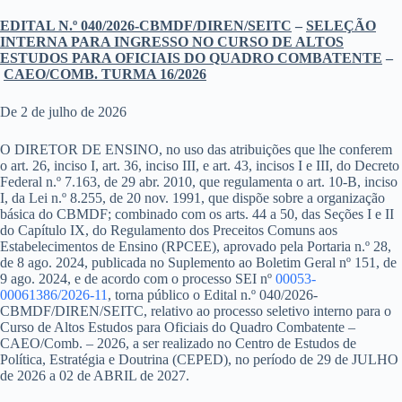
EDITAL N.º 040/2026-CBMDF/DIREN/SEITC
–
SELEÇÃO
INTERNA PARA INGRESSO NO CURSO DE ALTOS
ESTUDOS PARA OFICIAIS DO QUADRO COMBATENTE
–
CAEO/COMB. TURMA 16/2026
De 2
de julho de 2026
O DIRETOR DE ENSINO, no uso das atribuições que lhe conferem
o art. 26, inciso I, art. 36, inciso III, e art. 43, incisos I e III, do Decreto
Federal n.º 7.163, de 29 abr. 2010, que regulamenta o art. 10-B, inciso
I, da Lei n.º 8.255, de 20 nov. 1991, que dispõe sobre a organização
básica do CBMDF; combinado com os arts. 44 a 50, das Seções I e II
do Capítulo IX, do Regulamento dos Preceitos Comuns aos
Estabelecimentos de Ensino (RPCEE), aprovado pela Portaria n.º 28,
de 8 ago. 2024, publicada no Suplemento ao Boletim Geral nº 151, de
9 ago. 2024, e de acordo com o processo SEI nº
00053-
00061386/2026-11
, torna público o Edital n.º 040/2026-
CBMDF/DIREN/SEITC, relativo ao processo seletivo interno para o
Curso de Altos Estudos para Oficiais do Quadro Combatente –
CAEO/Comb. – 2026, a ser realizado no Centro de Estudos de
Política, Estratégia e Doutrina (CEPED), no período de 29 de JULHO
de 2026 a 02 de ABRIL de 2027.