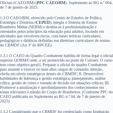
Oficiais (CAEO/BM) (
PPC CAEO/BM
). Suplemento ao BG n.º 004,
de 7 de janeiro de 2025.
1.3 O CAEO/BM, oferecido pelo Centro de Estudos de Política,
Estratégia e Doutrina (
CEPED
), integra o Sistema de Ensino
Bombeiro Militar (SEBM) e destina-se à profissionalização e
orientados pelos princípios da educação para adultos, focando em
atividades que envolvem riscos, com bases teóricas curriculares,
pedagógicas e didáticas definidas nas diretrizes curriculares de ensino
do CBMDF (Art 3º do RPCEE).
1.3.1 O CAEO do Quadro Combatente habilita de forma legal o oficial
superior QOBM/Comb. a ser promovido ao posto de Coronel. O curso
tem como objetivo geral:I. Preparar o oficial do quadro Combatente
para assumir e exercer os mais altos cargos de comando, direção,
chefia em níveis estratégicos dentro do CBMDF; II. Desenvolver
habilidades de liderança e gestão estratégica, planejamento, análise
crítica, gestão de crises e tomada de decisão em situações críticas; III.
Promover a atualização e aprofundamento dos conhecimentos em
temas relevantes à missão do Corpo de Bombeiros. (Conforme PPC do
CAEO publicado no Suplemento ao BG n.º 04, de 7 de janeiro de
2025).
1.3.2 Considerando que o CBMDF foi credenciado como Instituição