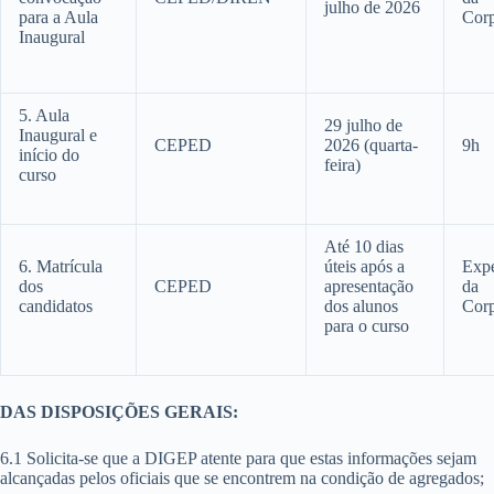
julho de 2026
para a Aula
Cor
Inaugural
5. Aula
29 julho de
Inaugural e
CEPED
2026 (quarta-
9h
início do
feira)
curso
Até 10 dias
6. Matrícula
úteis após a
Expe
dos
CEPED
apresentação
da
candidatos
dos alunos
Cor
para o curso
DAS DISPOSIÇÕES GERAIS:
6.1 Solicita-se que a DIGEP atente para que estas informações sejam
alcançadas pelos oficiais que se encontrem na condição de agregados;