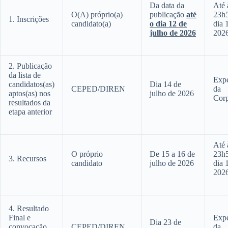
Da data da
Até 
O(A) próprio(a)
publicação
até
23h
1. Inscrições
candidato(a)
o dia 12 de
dia 1
julho de 2026
2026
2. Publicação
da lista de
Expe
candidatos(as)
Dia 14 de
CEPED/DIREN
da
aptos(as) nos
julho de 2026
Cor
resultados da
etapa anterior
Até 
O próprio
De 15 a 16 de
23h
3. Recursos
candidato
julho de 2026
dia 1
202
4. Resultado
Final e
Expe
Dia 23 de
convocação
CEPED/DIREN
da