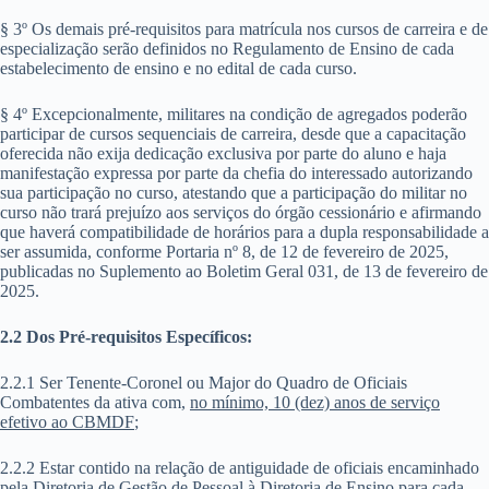
§ 3º Os demais pré-requisitos para matrícula nos cursos de carreira e de
especialização serão definidos no Regulamento de Ensino de cada
estabelecimento de ensino e no edital de cada curso.
§ 4º Excepcionalmente, militares na condição de agregados poderão
participar de cursos sequenciais de carreira, desde que a capacitação
oferecida não exija dedicação exclusiva por parte do aluno e haja
manifestação expressa por parte da chefia do interessado autorizando
sua participação no curso, atestando que a participação do militar no
curso não trará prejuízo aos serviços do órgão cessionário e afirmando
que haverá compatibilidade de horários para a dupla responsabilidade a
ser assumida, conforme Portaria nº 8, de 12 de fevereiro de 2025,
publicadas no Suplemento ao Boletim Geral 031, de 13 de fevereiro de
2025.
2.2 Dos Pré-requisitos Específicos:
2.2.1
Ser Tenente-Coronel ou Major do Quadro de Oficiais
Combatentes da ativa com,
no mínimo, 10 (dez) anos de serviço
efetivo ao CBMDF
;
2.2.2 Estar contido na relação de antiguidade de oficiais encaminhado
pela Diretoria de Gestão de Pessoal à Diretoria de Ensino para cada