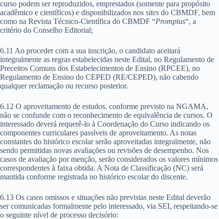
curso podem ser reproduzidos, emprestados (somente para propósito
acadêmico e científicos) e disponibilizados nos
sites
do CBMDF, bem
como na Revista Técnico-Científica do CBMDF “
Promptus
“, a
critério do Conselho Editorial;
6.11 Ao proceder com a sua inscrição, o candidato aceitará
integralmente as regras estabelecidas neste Edital, no Regulamento de
Preceitos Comuns dos Estabelecimentos de Ensino (RPCEE), no
Regulamento de Ensino do CEPED (RE/CEPED), não cabendo
qualquer reclamação ou recurso posterior.
6.12 O aproveitamento de estudos, conforme previsto na NGAMA,
não se confunde com o reconhecimento de equivalência de cursos. O
interessado deverá requerê-lo à Coordenação do Curso indicando os
componentes curriculares passíveis de aproveitamento. As notas
constantes do histórico escolar serão aproveitadas integralmente, não
sendo permitidas novas avaliações ou revisões de desempenho. Nos
casos de avaliação por menção, serão considerados os valores mínimos
correspondentes à faixa obtida. A Nota de Classificação (NC) será
mantida conforme registrada no histórico escolar do discente.
6.13 Os casos omissos e situações não previstas neste Edital deverão
ser comunicadas formalmente pelo interessado, via SEI, respeitando-se
o seguinte nível de processo decisório: