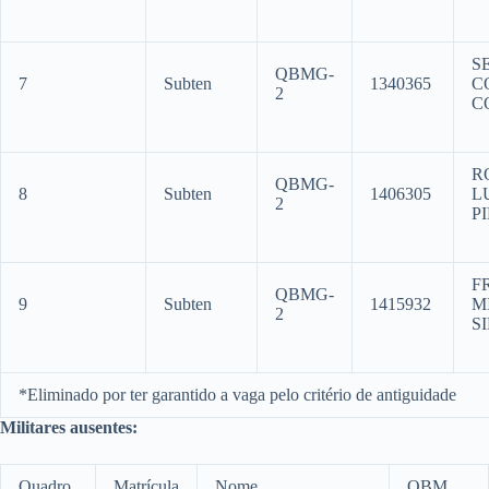
S
QBMG-
7
Subten
1340365
C
2
C
R
QBMG-
8
Subten
1406305
L
2
P
F
QBMG-
9
Subten
1415932
M
2
S
*Eliminado por ter garantido a vaga pelo critério de antiguidade
Militares ausentes:
Quadro
Matrícula
Nome
OBM