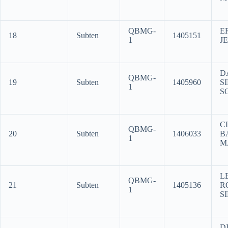
QBMG-
E
18
Subten
1405151
1
J
D
QBMG-
19
Subten
1405960
S
1
S
C
QBMG-
20
Subten
1406033
B
1
M
L
QBMG-
21
Subten
1405136
R
1
S
D