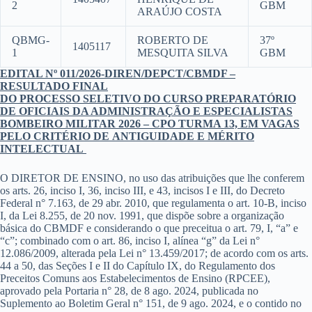
2
GBM
ARAÚJO COSTA
QBMG-
ROBERTO DE
37º
1405117
1
MESQUITA SILVA
GBM
EDITAL Nº 011/2026-DIREN/DEPCT/CBMDF –
RESULTADO FINAL
DO PROCESSO SELETIVO DO CURSO PREPARATÓRIO
DE OFICIAIS DA ADMINISTRAÇÃO E ESPECIALISTAS
BOMBEIRO MILITAR 2026 – CPO TURMA 13, EM VAGAS
PELO CRITÉRIO DE ANTIGUIDADE E MÉRITO
INTELECTUAL
O DIRETOR DE ENSINO, no uso das atribuições que lhe conferem
os arts. 26, inciso I, 36, inciso III, e 43, incisos I e III, do Decreto
Federal n° 7.163, de 29 abr. 2010, que regulamenta o art. 10-B, inciso
I, da Lei 8.255, de 20 nov. 1991, que dispõe sobre a organização
básica do CBMDF e considerando o que preceitua o art. 79, I, “a” e
“c”; combinado com o art. 86, inciso I, alínea “g” da Lei n°
12.086/2009, alterada pela Lei n° 13.459/2017; de acordo com os arts.
44 a 50, das Seções I e II do Capítulo IX, do Regulamento dos
Preceitos Comuns aos Estabelecimentos de Ensino (RPCEE),
aprovado pela Portaria n° 28, de 8 ago. 2024, publicada no
Suplemento ao Boletim Geral n° 151, de 9 ago. 2024, e o contido no