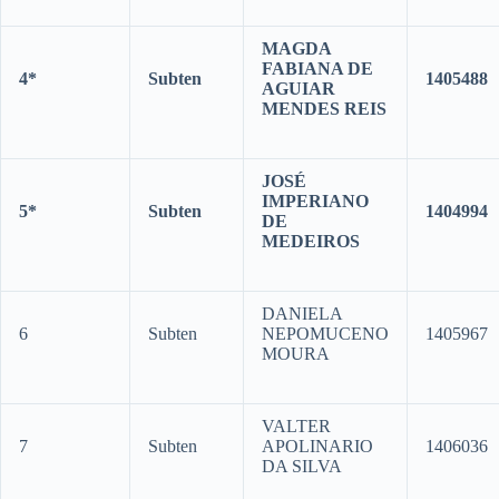
MAGDA
FABIANA DE
4*
Subten
1405488
AGUIAR
MENDES REIS
JOSÉ
IMPERIANO
5*
Subten
1404994
DE
MEDEIROS
DANIELA
6
Subten
NEPOMUCENO
1405967
MOURA
VALTER
7
Subten
APOLINARIO
1406036
DA SILVA