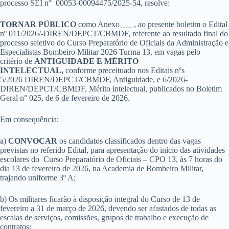
processo SEI n° 00053-00094475/2025-54, resolve:
TORNAR PÚBLICO
como Anexo___ , ao presente boletim o Edital
nº 011/2026/-DIREN/DEPCT/CBMDF, referente ao resultado final do
processo seletivo do Curso Preparatório de Oficiais da Administração e
Especialistas Bombeiro Militar 2026 Turma 13, em vagas pelo
critério de
ANTIGUIDADE E MÉRITO
INTELECTUAL
,
conforme preceituado nos Editais nºs
5/2026 DIREN/DEPCT/CBMDF, Antiguidade, e 6/2026-
DIREN/DEPCT/CBMDF, Mérito intelectual, publicados no Boletim
Geral n° 025, de 6 de fevereiro de 2026.
Em consequência:
a)
CONVOCAR
os candidatos classificados dentro das vagas
previstas no referido Edital, para apresentação do início das atividades
escolares do Curso Preparatório de Oficiais – CPO 13, às 7 horas do
dia 13 de fevereiro de 2026, na Academia de Bombeiro Militar,
trajando uniforme 3º A;
b) Os militares ficarão à disposição integral do Curso de 13 de
fevereiro a 31 de março de 2026, devendo ser afastados de todas as
escalas de serviços, comissões, grupos de trabalho e execução de
contratos;