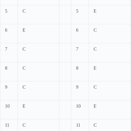
5
C
5
E
6
E
6
C
7
C
7
C
8
C
8
E
9
C
9
C
10
E
10
E
11
C
11
C