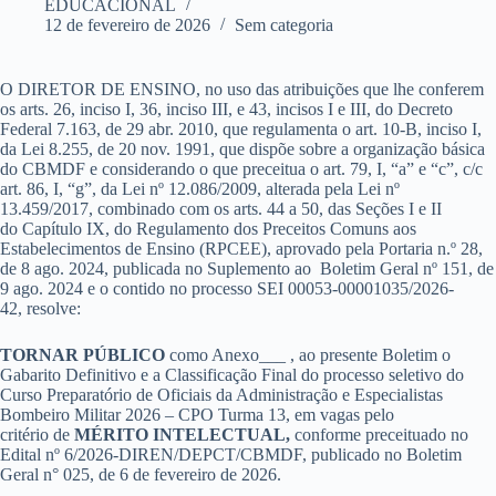
EDUCACIONAL
12 de fevereiro de 2026
Sem categoria
O DIRETOR DE ENSINO​, no uso das atribuições que lhe conferem
os arts. 26, inciso I, 36, inciso III, e 43, incisos I e III, do Decreto
Federal 7.163, de 29 abr. 2010, que regulamenta o art. 10-B, inciso I,
da Lei 8.255, de 20 nov. 1991, que dispõe sobre a organização básica
do CBMDF e considerando o que preceitua o art. 79, I, “a” e “c”, c/c
art. 86, I, “g”, da Lei nº 12.086/2009, alterada pela Lei nº
13.459/2017, combinado com os arts. 44 a 50, das Seções I e II
do Capítulo IX, do Regulamento dos Preceitos Comuns aos
Estabelecimentos de Ensino (RPCEE), aprovado pela Portaria n.º 28,
de 8 ago. 2024, publicada no Suplemento ao Boletim Geral nº 151, de
9 ago. 2024
e o contido no processo SEI 00053-00001035/2026-
42, resolve:
TORNAR PÚBLICO
como Anexo___ , ao presente Boletim o
Gabarito Definitivo e a Classificação Final do processo seletivo do
Curso Preparatório de Oficiais da Administração e Especialistas
Bombeiro Militar 2026 – CPO Turma 13, em vagas pelo
critério de
MÉRITO INTELECTUAL,
conforme preceituado no
Edital nº 6/2026-DIREN/DEPCT/CBMDF, publicado no Boletim
Geral n° 025, de 6 de fevereiro de 2026.