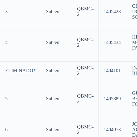
C
QBMG-
3
Subten
1405428
D
2
S
H
QBMG-
4
Subten
1405434
M
2
F
QBMG-
D
ELIMINADO*
Subten
1404101
2
B
G
QBMG-
5
Subten
1405889
B
2
F
J
QBMG-
6
Subten
1404973
A
2
D