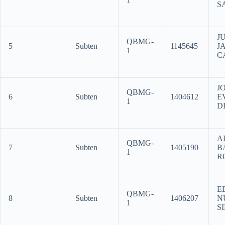
S
J
QBMG-
5
Subten
1145645
J
1
C
J
QBMG-
6
Subten
1404612
E
1
D
A
QBMG-
7
Subten
1405190
B
1
R
E
QBMG-
8
Subten
1406207
N
1
S