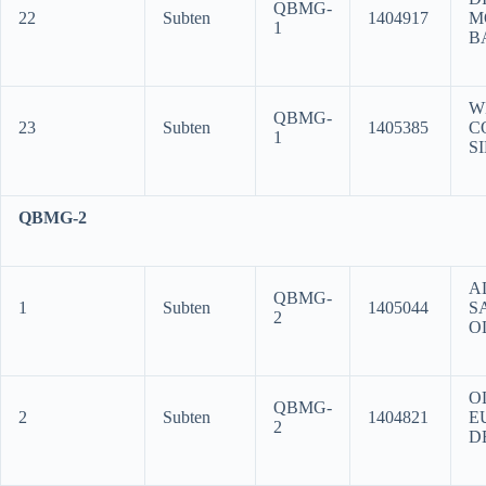
QBMG-
22
Subten
1404917
M
1
B
W
QBMG-
23
Subten
1405385
C
1
S
QBMG-2
A
QBMG-
1
Subten
1405044
S
2
O
O
QBMG-
2
Subten
1404821
E
2
D