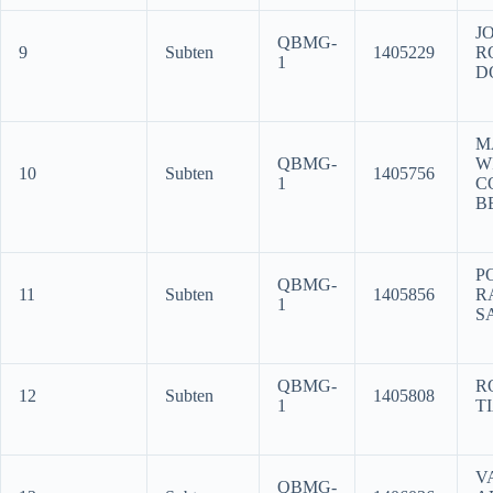
J
QBMG-
9
Subten
1405229
R
1
D
M
QBMG-
W
10
Subten
1405756
1
C
B
P
QBMG-
11
Subten
1405856
R
1
S
QBMG-
R
12
Subten
1405808
1
T
V
QBMG-