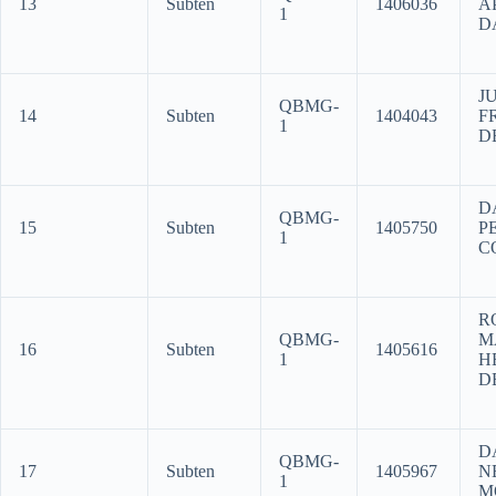
13
Subten
1406036
A
1
D
J
QBMG-
14
Subten
1404043
F
1
D
D
QBMG-
15
Subten
1405750
P
1
C
R
QBMG-
M
16
Subten
1405616
1
H
D
D
QBMG-
17
Subten
1405967
N
1
M