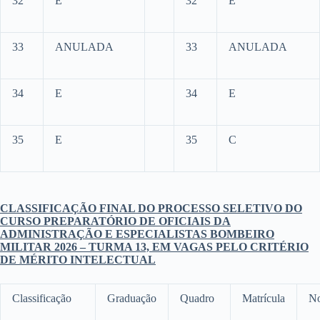
32
E
32
E
33
ANULADA
33
ANULADA
34
E
34
E
35
E
35
C
CLASSIFICAÇÃO FINAL DO PROCESSO SELETIVO DO
CURSO PREPARATÓRIO DE OFICIAIS DA
ADMINISTRAÇÃO E ESPECIALISTAS BOMBEIRO
MILITAR 2026 – TURMA 13, EM VAGAS PELO CRITÉRIO
DE MÉRITO INTELECTUAL
Classificação
Graduação
Quadro
Matrícula
N