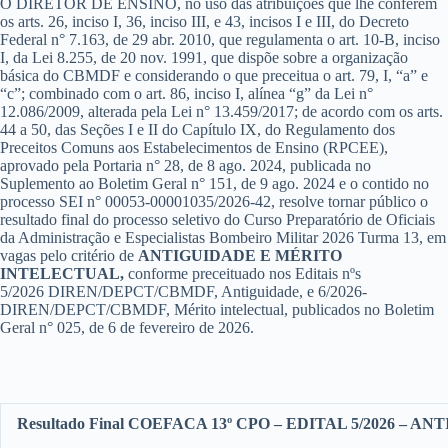
O DIRETOR DE ENSINO, no uso das atribuições que lhe conferem
os arts. 26, inciso I, 36, inciso III, e 43, incisos I e III, do Decreto
Federal n° 7.163, de 29 abr. 2010, que regulamenta o art. 10-B, inciso
I, da Lei 8.255, de 20 nov. 1991, que dispõe sobre a organização
básica do CBMDF e considerando o que preceitua o art. 79, I, “a” e
“c”; combinado com o art. 86, inciso I, alínea “g” da Lei n°
12.086/2009, alterada pela Lei n° 13.459/2017; de acordo com os arts.
44 a 50, das Seções I e II do Capítulo IX, do Regulamento dos
Preceitos Comuns aos Estabelecimentos de Ensino (RPCEE),
aprovado pela Portaria n° 28, de 8 ago. 2024, publicada no
Suplemento ao Boletim Geral n° 151, de 9 ago. 2024 e o contido no
processo SEI n° 00053-00001035/2026-42, resolve tornar público o
resultado final do processo seletivo do Curso Preparatório de Oficiais
da Administração e Especialistas Bombeiro Militar 2026 Turma 13, em
vagas pelo critério de
ANTIGUIDADE E MÉRITO
INTELECTUAL
,
conforme preceituado nos Editais nºs
5/2026 DIREN/DEPCT/CBMDF, Antiguidade, e 6/2026-
DIREN/DEPCT/CBMDF, Mérito intelectual, publicados no Boletim
Geral n° 025, de 6 de fevereiro de 2026.
Resultado Final COEFACA 13º CPO – EDITAL 5/2026 – A