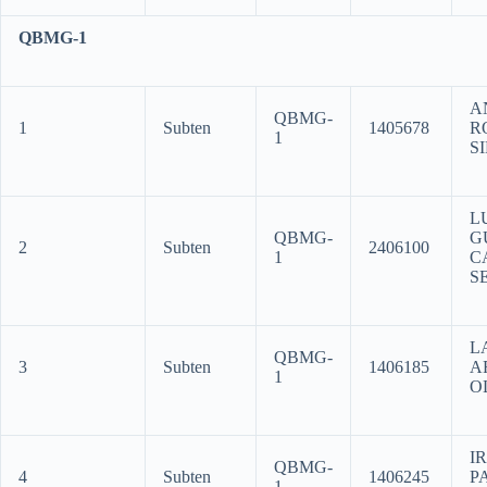
QBMG-1
A
QBMG-
1
Subten
1405678
R
1
S
L
QBMG-
G
2
Subten
2406100
1
C
S
L
QBMG-
3
Subten
1406185
A
1
O
I
QBMG-
4
Subten
1406245
P
1