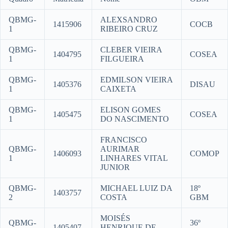
QBMG-
ALEXSANDRO
1415906
COCB
1
RIBEIRO CRUZ
QBMG-
CLEBER VIEIRA
1404795
COSEA
1
FILGUEIRA
QBMG-
EDMILSON VIEIRA
1405376
DISAU
1
CAIXETA
QBMG-
ELISON GOMES
1405475
COSEA
1
DO NASCIMENTO
FRANCISCO
QBMG-
AURIMAR
1406093
COMOP
1
LINHARES VITAL
JUNIOR
QBMG-
MICHAEL LUIZ DA
18º
1403757
2
COSTA
GBM
MOISÉS
QBMG-
36º
1405407
HENRIQUE DE