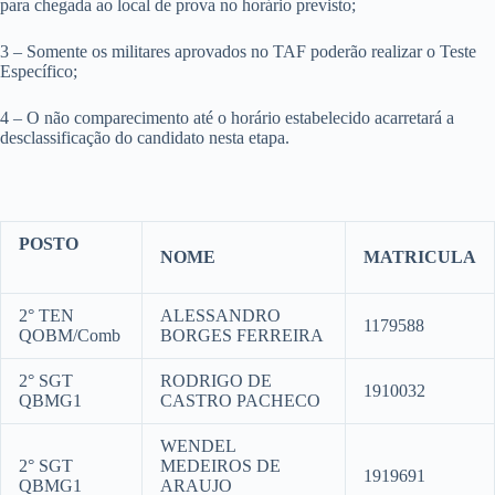
para chegada ao local de prova no horário previsto;
3 – Somente os militares aprovados no TAF poderão realizar o Teste
Específico;
4 – O não comparecimento até o horário estabelecido acarretará a
desclassificação do candidato nesta etapa.
POSTO
NOME
MATRICULA
2° TEN
ALESSANDRO
1179588
QOBM/Comb
BORGES FERREIRA
2° SGT
RODRIGO DE
1910032
QBMG1
CASTRO PACHECO
WENDEL
2° SGT
MEDEIROS DE
1919691
QBMG1
ARAUJO