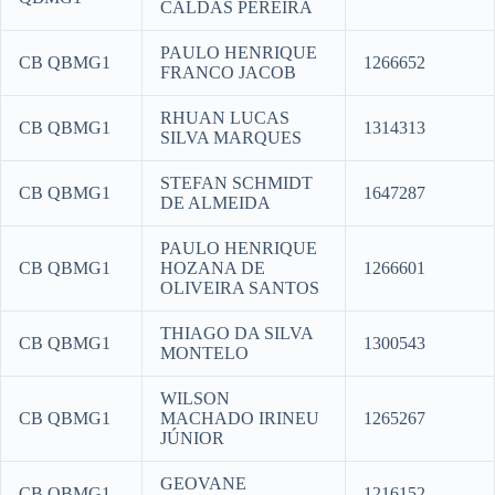
CALDAS PEREIRA
PAULO HENRIQUE
CB QBMG1
1266652
FRANCO JACOB
RHUAN LUCAS
CB QBMG1
1314313
SILVA MARQUES
STEFAN SCHMIDT
CB QBMG1
1647287
DE ALMEIDA
PAULO HENRIQUE
CB QBMG1
HOZANA DE
1266601
OLIVEIRA SANTOS
THIAGO DA SILVA
CB QBMG1
1300543
MONTELO
WILSON
CB QBMG1
MACHADO IRINEU
1265267
JÚNIOR
GEOVANE
CB QBMG1
1216152