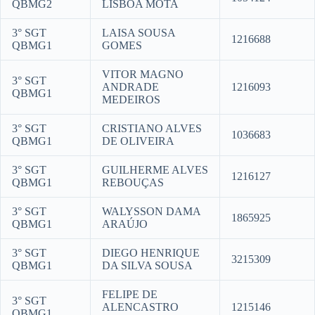
QBMG2
LISBOA MOTA
3° SGT
LAISA SOUSA
1216688
QBMG1
GOMES
VITOR MAGNO
3° SGT
ANDRADE
1216093
QBMG1
MEDEIROS
3° SGT
CRISTIANO ALVES
1036683
QBMG1
DE OLIVEIRA
3° SGT
GUILHERME ALVES
1216127
QBMG1
REBOUÇAS
3° SGT
WALYSSON DAMA
1865925
QBMG1
ARAÚJO
3° SGT
DIEGO HENRIQUE
3215309
QBMG1
DA SILVA SOUSA
FELIPE DE
3° SGT
ALENCASTRO
1215146
QBMG1