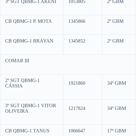
3º SGT QBMG-1 AKENI
1053805
2º GBM
CB QBMG-1 P. MOTA
1345866
2º GBM
CB QBMG-1 BRAYAN
1345852
2º GBM
COMAR III
2º SGT QBMG-1
1921860
34º GBM
CÁSSIA
3º SGT QBMG-1 VITOR
1217824
34º GBM
OLIVEIRA
CB QBMG-1 TANUS
1066647
17º GBM