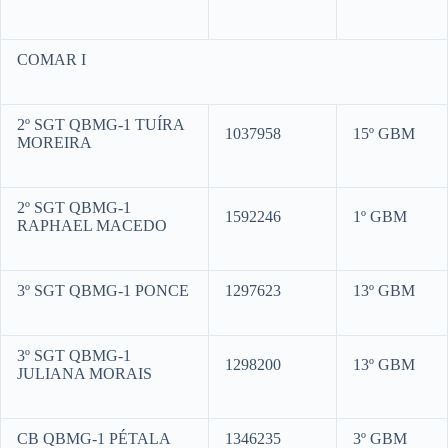
COMAR I
2º SGT QBMG-1 TUÍRA
1037958
15º GBM
MOREIRA
2º SGT QBMG-1
1592246
1º GBM
RAPHAEL MACEDO
3º SGT QBMG-1 PONCE
1297623
13º GBM
3º SGT QBMG-1
1298200
13º GBM
JULIANA MORAIS
CB QBMG-1 PÉTALA
1346235
3º GBM