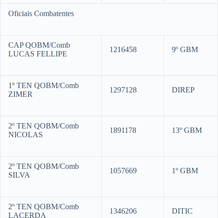
Oficiais Combatentes
CAP QOBM/Comb
1216458
9º GBM
LUCAS FELLIPE
1º TEN QOBM/Comb
1297128
DIREP
ZIMER
2º TEN QOBM/Comb
1891178
13º GBM
NICOLAS
2º TEN QOBM/Comb
1057669
1º GBM
SILVA
2º TEN QOBM/Comb
1346206
DITIC
LACERDA