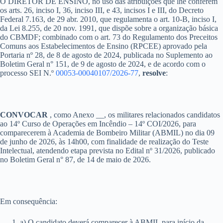
O DIRETOR DE ENSINO, no uso das atribuições que lhe conferem
os arts. 26, inciso I, 36, inciso III, e 43, incisos I e III, do Decreto
Federal 7.163, de 29 abr. 2010, que regulamenta o art. 10-B, inciso I,
da Lei 8.255, de 20 nov. 1991, que dispõe sobre a organização básica
do CBMDF; combinado com o art. 73 do Regulamento dos Preceitos
Comuns aos Estabelecimentos de Ensino (RPCEE) aprovado pela
Portaria nº 28, de 8 de agosto de 2024, publicada no Suplemento ao
Boletim Geral n° 151, de 9 de agosto de 2024, e de acordo com o
processo SEI N.º
00053-00040107/2026-77
,
resolve
:
CONVOCAR
, como Anexo __, os militares relacionados candidatos
ao 14º Curso de Operações em Incêndio – 14º COI/2026, para
comparecerem à Academia de Bombeiro Militar (ABMIL) no dia 09
de junho de 2026, às 14h00, com finalidade de realização do Teste
Intelectual, atendendo etapa prevista no Edital nº 31/2026, publicado
no Boletim Geral n° 87, de 14 de maio de 2026.
Em consequência:
a) O candidato deverá comparecer à ABMIL para início da