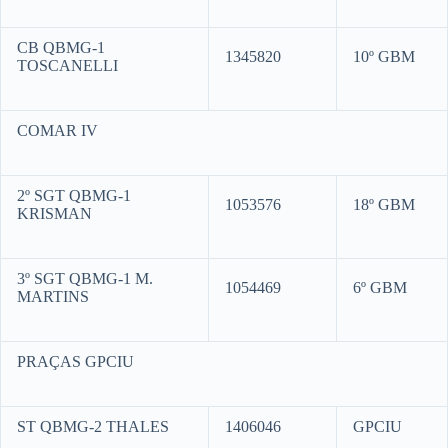
CB QBMG-1
1345820
10º GBM
TOSCANELLI
COMAR IV
2º SGT QBMG-1
1053576
18º GBM
KRISMAN
3º SGT QBMG-1 M.
1054469
6º GBM
MARTINS
PRAÇAS GPCIU
ST QBMG-2 THALES
1406046
GPCIU