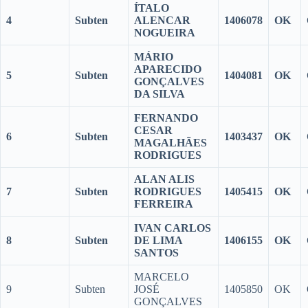
ÍTALO
4
Subten
ALENCAR
1406078
OK
NOGUEIRA
MÁRIO
APARECIDO
5
Subten
1404081
OK
GONÇALVES
DA SILVA
FERNANDO
CESAR
6
Subten
1403437
OK
MAGALHÃES
RODRIGUES
ALAN ALIS
7
Subten
RODRIGUES
1405415
OK
FERREIRA
IVAN CARLOS
8
Subten
DE LIMA
1406155
OK
SANTOS
MARCELO
9
Subten
JOSÉ
1405850
OK
GONÇALVES