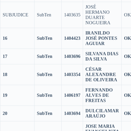
JOSÉ
HERMANO
SUBJUDICE
SubTen
1403635
OK
DUARTE
NOGUEIRA
IRANILDO
16
SubTen
1404423
JOSÉ PONTES
OK
AGUIAR
SILVANA DIAS
17
SubTen
1403696
OK
DA SILVA
CÉSAR
18
SubTen
1403354
ALEXANDRE
OK
DE OLIVEIRA
FERNANDO
19
SubTen
1406197
ALVES DE
OK
FREITAS
DULCILAMAR
20
SubTen
1403694
OK
ARAÚJO
JOSE MARIA