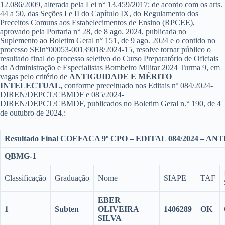
12.086/2009, alterada pela Lei n° 13.459/2017; de acordo com os arts.
44 a 50, das Seções I e II do Capítulo IX, do Regulamento dos
Preceitos Comuns aos Estabelecimentos de Ensino (RPCEE),
aprovado pela Portaria n° 28, de 8 ago. 2024, publicada no
Suplemento ao Boletim Geral n° 151, de 9 ago. 2024 e o contido no
processo SEIn°00053-00139018/2024-15, resolve tornar público o
resultado final do processo seletivo do Curso Preparatório de Oficiais
da Administração e Especialistas Bombeiro Militar 2024 Turma 9, em
vagas pelo critério de
ANTIGUIDADE E MÉRITO
INTELECTUAL
,
conforme preceituado nos Editais nº 084/2024-
DIREN/DEPCT/CBMDF e 085/2024-
DIREN/DEPCT/CBMDF, publicados no Boletim Geral n.° 190, de 4
de outubro de 2024.:
Resultado Final COEFACA 9º CPO – EDITAL 084/2024 – A
QBMG-1
Classificação
Graduação
Nome
SIAPE
TAF
EBER
1
Subten
OLIVEIRA
1406289
OK
SILVA