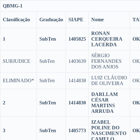
QBMG-1
Classificação
Graduação
SIAPE
Nome
TA
RONAN
1
SubTen
1405825
CERQUEIRA
OK
LACERDA
SÉRGIO
SUBJUDICE
SubTen
1403639
FERNANDES
OK
DOS ANJOS
LUIZ CLÁUDIO
ELIMINADO*
SubTen
1414838
OK
DE OLIVEIRA
DARLLAM
CÉSAR
2
SubTen
1414830
OK
MARTINS
ARRUDA
IZABEL
POLINE DO
3
SubTen
1405773
OK
NASCIMENTO
CAMELO