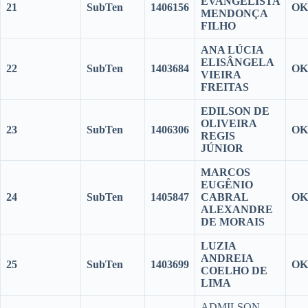
EVANGELISTA
21
SubTen
1406156
OK
MENDONÇA
FILHO
ANA LÚCIA
ELISÂNGELA
22
SubTen
1403684
OK
VIEIRA
FREITAS
EDILSON DE
OLIVEIRA
23
SubTen
1406306
OK
REGIS
JÚNIOR
MARCOS
EUGÊNIO
24
SubTen
1405847
CABRAL
OK
ALEXANDRE
DE MORAIS
LUZIA
ANDREIA
25
SubTen
1403699
OK
COELHO DE
LIMA
ADMILSON