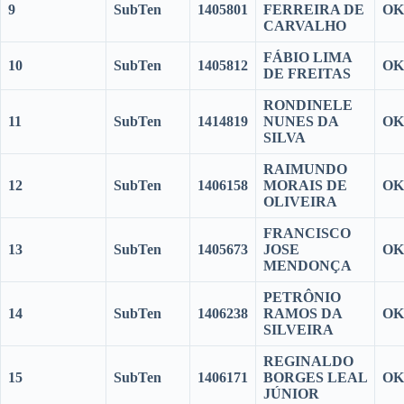
9
SubTen
1405801
FERREIRA DE
OK
CARVALHO
FÁBIO LIMA
10
SubTen
1405812
OK
DE FREITAS
RONDINELE
11
SubTen
1414819
NUNES DA
OK
SILVA
RAIMUNDO
12
SubTen
1406158
MORAIS DE
OK
OLIVEIRA
FRANCISCO
13
SubTen
1405673
JOSE
OK
MENDONÇA
PETRÔNIO
14
SubTen
1406238
RAMOS DA
OK
SILVEIRA
REGINALDO
15
SubTen
1406171
BORGES LEAL
OK
JÚNIOR