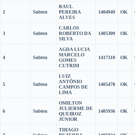
RAUL
2
Subten
PEREIRA
1404949
OK
ALVES
CARLOS
3
Subten
ROBERTO DA
1405309
OK
SILVA
AGDA LUCIA
MARCELO
4
Subten
1417310
OK
GOMES
CUTRIM
LUIZ
ANTÔNIO
5
Subten
1405478
OK
CAMPOS DE
LIMA
OMILTON
JULIERME DE
6
Subten
1405936
OK
QUEIROZ
JÚNIOR
THIAGO