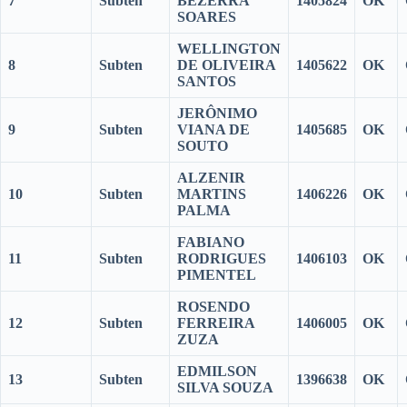
7
Subten
BEZERRA
1405824
OK
SOARES
WELLINGTON
8
Subten
DE OLIVEIRA
1405622
OK
SANTOS
JERÔNIMO
9
Subten
VIANA DE
1405685
OK
SOUTO
ALZENIR
10
Subten
MARTINS
1406226
OK
PALMA
FABIANO
11
Subten
RODRIGUES
1406103
OK
PIMENTEL
ROSENDO
12
Subten
FERREIRA
1406005
OK
ZUZA
EDMILSON
13
Subten
1396638
OK
SILVA SOUZA