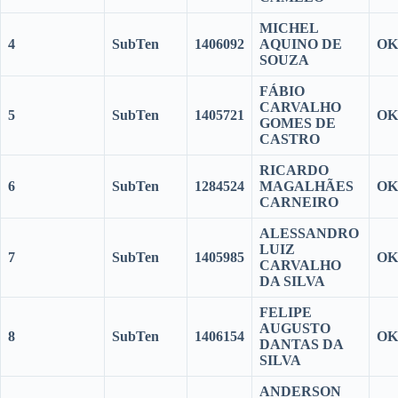
MICHEL
4
SubTen
1406092
AQUINO DE
OK
SOUZA
FÁBIO
CARVALHO
5
SubTen
1405721
OK
GOMES DE
CASTRO
RICARDO
6
SubTen
1284524
MAGALHÃES
OK
CARNEIRO
ALESSANDRO
LUIZ
7
SubTen
1405985
OK
CARVALHO
DA SILVA
FELIPE
AUGUSTO
8
SubTen
1406154
OK
DANTAS DA
SILVA
ANDERSON