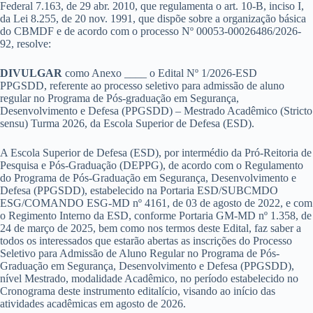
Federal 7.163, de 29 abr. 2010, que regulamenta o art. 10-B, inciso I,
da Lei 8.255, de 20 nov. 1991, que dispõe sobre a organização básica
do CBMDF e de acordo com o processo Nº 00053-00026486/2026-
92, resolve:
DIVULGAR
como Anexo ____ o Edital Nº 1/2026-ESD
PPGSDD, referente ao processo seletivo para admissão de aluno
regular no Programa de Pós-graduação em Segurança,
Desenvolvimento e Defesa (PPGSDD) – Mestrado Acadêmico (Stricto
sensu) Turma 2026, da Escola Superior de Defesa (ESD).
A Escola Superior de Defesa (ESD), por intermédio da Pró-Reitoria de
Pesquisa e Pós-Graduação (DEPPG), de acordo com o Regulamento
do Programa de Pós-Graduação em Segurança, Desenvolvimento e
Defesa (PPGSDD), estabelecido na Portaria ESD/SUBCMDO
ESG/COMANDO ESG-MD nº 4161, de 03 de agosto de 2022, e com
o Regimento Interno da ESD, conforme Portaria GM-MD nº 1.358, de
24 de março de 2025, bem como nos termos deste Edital, faz saber a
todos os interessados que estarão abertas as inscrições do Processo
Seletivo para Admissão de Aluno Regular no Programa de Pós-
Graduação em Segurança, Desenvolvimento e Defesa (PPGSDD),
nível Mestrado, modalidade Acadêmico, no período estabelecido no
Cronograma deste instrumento editalício, visando ao início das
atividades acadêmicas em agosto de 2026.