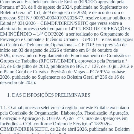
Comuns aos Estabelecimentos de Ensino (RPCEE) aprovado pela
Portaria nº 28, de 8 de agosto de 2024, publicada no Suplemento ao
Boletim Geral n° 151, de 9 de agosto de 2024, e de acordo com o
processo SEI N.º 00053-00040107/2026-77, resolve tornar público o
Edital n° 031/2026 – CBMDF/DIREN/SEITC que versa sobre a
abertura do processo seletivo para o 14º CURSO DE OPERAÇÕES
EM INCÊNDIO – 14º COI/2026, a ser realizado no Grupamento de
Prevenção e Combate a Incêndio Urbano – GPCIU – e nas instalações
do Centro de Treinamento Operacional – CETOP, com previsão de
início em 03 de agosto de 2026 e término em 04 de outubro de
2026,
observando o Regulamento de Funcionamento de Comissões e
Grupos de Trabalho (RFCGT/CBMDF), aprovado pela Portaria n.º
32, de 6 de julho de 2012, publicada no BG. n.º 127, de 10 jul. 2012 e
o Plano Geral de Cursos e Previsão de Vagas –
PGV/PV/ano-base
2026, publicado no Suplemento ao Boletim Geral nº 236 de 16 de
dezembro de 2025
.
DAS DISPOSIÇÕES PRELIMINARES
1.1. O atual processo seletivo será regido por este Edital e executado
pela Comissão de Organização, Elaboração, Fiscalização, Apuração,
Correção e Aplicação (COEFACA) do 14º Curso de Operações em
Incêndios – COI, conforme Ordem de Serviço n° 18/2026–
CBMDF/DIREN/SEITC, de 22 de abril 2026, publicada no Boletim