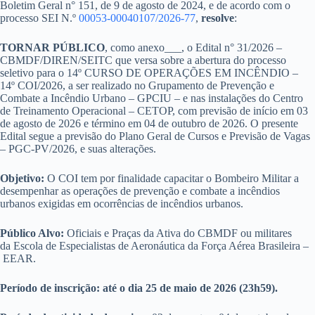
Boletim Geral n° 151, de 9 de agosto de 2024, e de acordo com o
processo SEI N.º
00053-00040107/2026-77
,
resolve
:
TORNAR PÚBLICO
, como anexo___, o Edital n° 31/2026 –
CBMDF/DIREN/SEITC que versa sobre a abertura do processo
seletivo para o 14º CURSO DE OPERAÇÕES EM INCÊNDIO –
14º COI/2026, a ser realizado no Grupamento de Prevenção e
Combate a Incêndio Urbano – GPCIU – e nas instalações do Centro
de Treinamento Operacional – CETOP, com previsão de início em 03
de agosto de 2026 e término em 04 de outubro de 2026. O presente
Edital segue a previsão do Plano Geral de Cursos e Previsão de Vagas
– PGC-PV/2026, e suas alterações.
Objetivo:
O COI tem por finalidade capacitar o Bombeiro Militar a
desempenhar as operações de prevenção e combate a incêndios
urbanos exigidas em ocorrências de incêndios urbanos.
Público Alvo:
Oficiais e Praças da Ativa do CBMDF ou militares
da
Escola de Especialistas de Aeronáutica da Força Aérea Brasileira
–
EEAR.
Período de inscrição:
até o dia 25 de maio de 2026 (23h59).