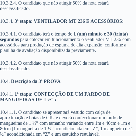
10.3.2.4. O candidato que não atingir 50% da nota estará
desclassificado.
10.3.4.
3ª etapa: VENTILADOR MT 236 E ACESSÓRIOS:
10.3.4.1. O candidato terá o tempo de
1 (um) minuto e 30 (trinta)
segundos
para colocar em funcionamento o ventilador MT 236 com
acessórios para produção de espuma de alta expansão, conforme a
planilha de avaliação disponibilizada previamente.
10.3.4.2. O candidato que não atingir 50% da nota estará
desclassificado.
10.4.
Descrição da 3ª PROVA
10.4.1.
1ª etapa: CONFECÇÃO DE UM FARDO DE
MANGUEIRAS DE 1 ½” :
10.4.1.1. O candidato se apresentará vestido com calça de
aproximação e botas de CIU e deverá confeccionar um fardo de
mangueiras de 1 ½” com tamanho variando entre 1m e 40cm e 1m e
80cm (1 mangueira de 1 ½” acondicionada em “Z”, 1 mangueira de 1
½” acondicionada em “Z” e um esguicho regulável).