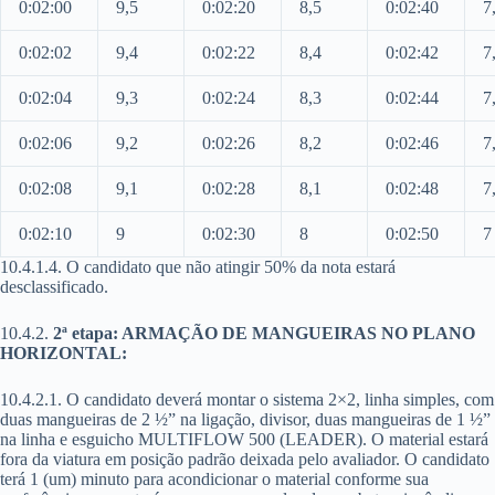
0:02:00
9,5
0:02:20
8,5
0:02:40
7
0:02:02
9,4
0:02:22
8,4
0:02:42
7
0:02:04
9,3
0:02:24
8,3
0:02:44
7
0:02:06
9,2
0:02:26
8,2
0:02:46
7
0:02:08
9,1
0:02:28
8,1
0:02:48
7
0:02:10
9
0:02:30
8
0:02:50
7
10.4.1.4. O candidato que não atingir 50% da nota estará
desclassificado.
10.4.2.
2ª etapa: ARMAÇÃO DE MANGUEIRAS NO PLANO
HORIZONTAL:
10.4.2.1. O candidato deverá montar o sistema 2×2, linha simples, com
duas mangueiras de 2 ½” na ligação, divisor, duas mangueiras de 1 ½”
na linha e esguicho MULTIFLOW 500 (LEADER). O material estará
fora da viatura em posição padrão deixada pelo avaliador. O candidato
terá 1 (um) minuto para acondicionar o material conforme sua