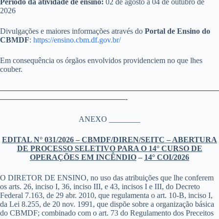
Período da atividade de ensino:
02 de agosto a 04 de outubro de
2026
Divulgações e maiores informações através do
Portal de Ensino do
CBMDF
:
https://ensino.cbm.df.gov.br/
Em consequência os órgãos envolvidos providenciem no que lhes
couber.
————————————————————————————
————————————————-
ANEXO ________
EDITAL N° 031/2026 – CBMDF/DIREN/SEITC – ABERTURA
DE PROCESSO SELETIVO PARA O 14° CURSO DE
OPERAÇÕES EM
INCÊNDIO
–
14° COI/2026
O DIRETOR DE ENSINO, no uso das atribuições que lhe conferem
os arts. 26, inciso I, 36, inciso III, e 43, incisos I e III, do Decreto
Federal 7.163, de 29 abr. 2010, que regulamenta o art. 10-B, inciso I,
da Lei 8.255, de 20 nov. 1991, que dispõe sobre a organização básica
do CBMDF; combinado com o art. 73 do Regulamento dos Preceitos