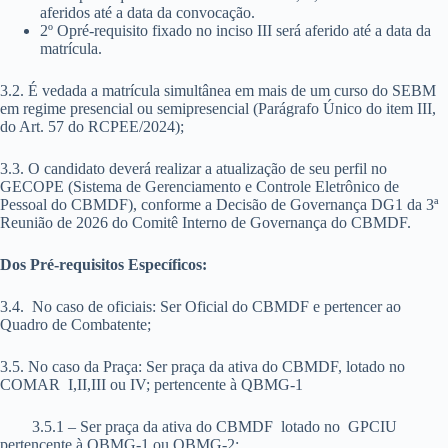
aferidos até a data da convocação.
2º Opré-requisito fixado no inciso III será aferido até a data da
matrícula.
3.2. É vedada a matrícula simultânea em mais de um curso do SEBM
em regime presencial ou semipresencial (Parágrafo Único do item III,
do Art. 57 do RCPEE/2024);
3.3. O candidato deverá realizar a
atualização de seu perfil no
GECOPE (Sistema de Gerenciamento e Controle Eletrônico de
Pessoal do CBMDF), conforme a Decisão de Governança DG1 da 3ª
Reunião de 2026 do Comitê Interno de Governança do
CBMDF.
Dos Pré-requisitos Específicos:
3.4. No caso de oficiais:
Ser Oficial do CBMDF e
pertencer ao
Quadro de Combatente;
3.5. No caso da Praça: Ser praça da ativa do CBMDF, lotado no
COMAR I,II,III ou IV; pertencente à QBMG-1
3.5.1 – Ser praça da ativa do CBMDF lotado no GPCIU
pertencente à QBMG-1 ou QBMG-2;