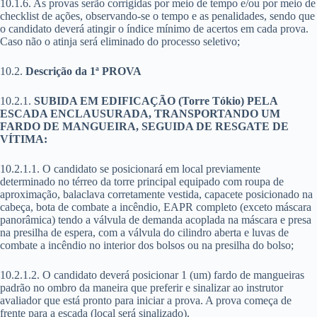
10.1.6. As provas serão corrigidas por meio de tempo e/ou por meio de
checklist de ações, observando-se o tempo e as penalidades, sendo que
o candidato deverá atingir o índice mínimo de acertos em cada prova.
Caso não o atinja será eliminado do processo seletivo;
10.2.
Descrição da 1ª PROVA
10.2.1.
SUBIDA EM EDIFICAÇÃO (Torre Tókio) PELA
ESCADA ENCLAUSURADA, TRANSPORTANDO UM
FARDO DE MANGUEIRA, SEGUIDA DE RESGATE DE
VÍTIMA:
10.2.1.1. O candidato se posicionará em local previamente
determinado no térreo da torre principal equipado com roupa de
aproximação, balaclava corretamente vestida, capacete posicionado na
cabeça, bota de combate a incêndio, EAPR completo (exceto máscara
panorâmica) tendo a válvula de demanda acoplada na máscara e presa
na presilha de espera, com a válvula do cilindro aberta e luvas de
combate a incêndio no interior dos bolsos ou na presilha do bolso;
10.2.1.2. O candidato deverá posicionar 1 (um) fardo de mangueiras
padrão no ombro da maneira que preferir e sinalizar ao instrutor
avaliador que está pronto para iniciar a prova. A prova começa de
frente para a escada (local será sinalizado).