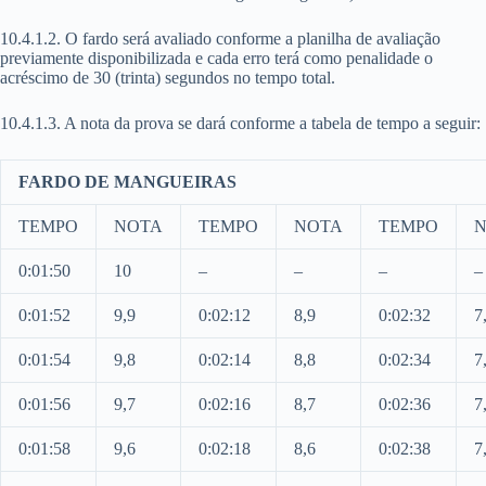
10.4.1.2. O fardo será avaliado conforme a planilha de avaliação
previamente disponibilizada e cada erro terá como penalidade o
acréscimo de 30 (trinta) segundos no tempo total.
10.4.1.3. A nota da prova se dará conforme a tabela de tempo a seguir:
FARDO DE MANGUEIRAS
TEMPO
NOTA
TEMPO
NOTA
TEMPO
0:01:50
10
–
–
–
–
0:01:52
9,9
0:02:12
8,9
0:02:32
7
0:01:54
9,8
0:02:14
8,8
0:02:34
7
0:01:56
9,7
0:02:16
8,7
0:02:36
7
0:01:58
9,6
0:02:18
8,6
0:02:38
7