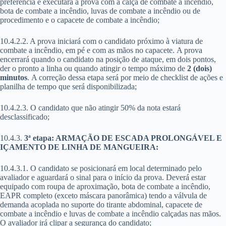
preferência e executará a prova com a calça de combate a incêndio,
bota de combate a incêndio, luvas de combate a incêndio ou de
procedimento e o capacete de combate a incêndio;
10.4.2.2. A prova iniciará com o candidato próximo à viatura de
combate a incêndio, em pé e com as mãos no capacete. A prova
encerrará quando o candidato na posição de ataque, em dois pontos,
der o pronto a linha ou quando atingir o tempo máximo de
2 (dois)
minutos
. A correção dessa etapa será por meio de checklist de ações e
planilha de tempo que será disponibilizada;
10.4.2.3. O candidato que não atingir 50% da nota estará
desclassificado;
10.4.3.
3ª etapa: ARMAÇÃO DE ESCADA PROLONGÁVEL E
IÇAMENTO DE LINHA DE MANGUEIRA:
10.4.3.1. O candidato se posicionará em local determinado pelo
avaliador e aguardará o sinal para o início da prova. Deverá estar
equipado com roupa de aproximação, bota de combate a incêndio,
EAPR completo (exceto máscara panorâmica) tendo a válvula de
demanda acoplada no suporte do tirante abdominal, capacete de
combate a incêndio e luvas de combate a incêndio calçadas nas mãos.
O avaliador irá clipar a segurança do candidato;