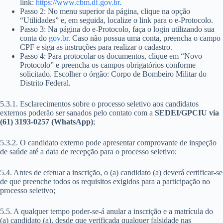
link:
https://www.cbm.df.gov.br.
Passo 2: No menu superior da página, clique na opção
“Utilidades” e, em seguida, localize o link para o e-Protocolo.
Passo 3: Na página do e-Protocolo, faça o login utilizando sua
conta do
gov.br.
Caso não possua uma conta, preencha o campo
CPF e siga as instruções para realizar o cadastro.
Passo 4: Para protocolar os documentos, clique em “Novo
Protocolo” e preencha os campos obrigatórios conforme
solicitado. Escolher o órgão: Corpo de Bombeiro Militar do
Distrito Federal.
5.3.1. Esclarecimentos sobre o processo seletivo aos candidatos
externos poderão ser sanados pelo contato com a
SEDEI/GPCIU via
(61) 3193-0257 (WhatsApp)
;
5.3.2. O candidato externo pode apresentar comprovante de inspeção
de saúde até a data de recepção para o processo seletivo;
5.4. Antes de efetuar a inscrição, o (a) candidato (a) deverá certificar-se
de que preenche todos os requisitos exigidos para a participação no
processo seletivo;
5.5. A qualquer tempo poder-se-á anular a inscrição e a matrícula do
(a) candidato (a), desde que verificada qualquer falsidade nas