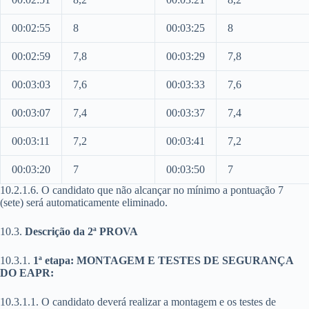
00:02:55
8
00:03:25
8
00:02:59
7,8
00:03:29
7,8
00:03:03
7,6
00:03:33
7,6
00:03:07
7,4
00:03:37
7,4
00:03:11
7,2
00:03:41
7,2
00:03:20
7
00:03:50
7
10.2.1.6. O candidato que não alcançar no mínimo a pontuação 7
(sete) será automaticamente eliminado.
10.3.
Descrição da 2ª PROVA
10.3.1.
1ª etapa: MONTAGEM E TESTES DE SEGURANÇA
DO EAPR:
10.3.1.1. O candidato deverá realizar a montagem e os testes de