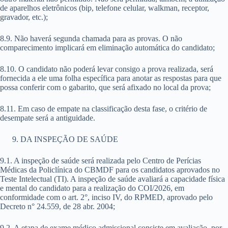
de aparelhos eletrônicos (bip, telefone celular, walkman, receptor,
gravador, etc.);
8.9. Não haverá segunda chamada para as provas. O não
comparecimento implicará em eliminação automática do candidato;
8.10. O candidato não poderá levar consigo a prova realizada, será
fornecida a ele uma folha específica para anotar as respostas para que
possa conferir com o gabarito, que será afixado no local da prova;
8.11. Em caso de empate na classificação desta fase, o critério de
desempate será a antiguidade.
DA INSPEÇÃO DE SAÚDE
9.1. A inspeção de saúde será realizada pelo Centro de Perícias
Médicas da Policlínica do CBMDF para os candidatos aprovados no
Teste Intelectual (TI). A inspeção de saúde avaliará a capacidade física
e mental do candidato para a realização do COI/2026, em
conformidade com o art. 2°, inciso IV, do RPMED, aprovado pelo
Decreto n° 24.559, de 28 abr. 2004;
9.2. A etapa de exame médico admissional consiste em avaliação, por