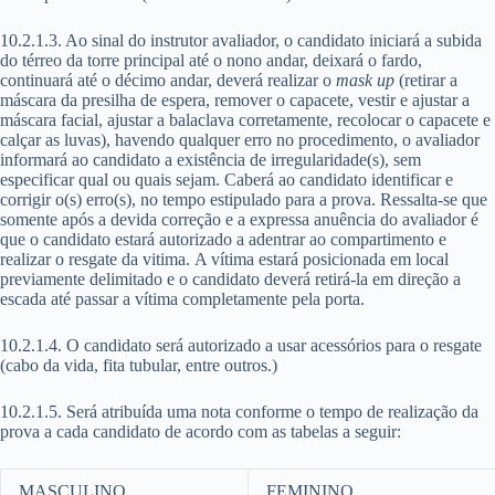
10.2.1.3. Ao sinal do instrutor avaliador, o candidato iniciará a subida
do térreo da torre principal até o nono andar, deixará o fardo,
continuará até o décimo andar, deverá realizar o
mask up
(retirar a
máscara da presilha de espera, remover o capacete, vestir e ajustar a
máscara facial, ajustar a balaclava corretamente, recolocar o capacete e
calçar as luvas), havendo qualquer erro no procedimento, o avaliador
informará ao candidato a existência de irregularidade(s), sem
especificar qual ou quais sejam. Caberá ao candidato identificar e
corrigir o(s) erro(s), no tempo estipulado para a prova. Ressalta-se que
somente após a devida correção e a expressa anuência do avaliador é
que o candidato estará autorizado a adentrar ao compartimento e
realizar o resgate da vitima. A vítima estará posicionada em local
previamente delimitado e o candidato deverá retirá-la em direção a
escada até passar a vítima completamente pela porta.
10.2.1.4. O candidato será autorizado a usar acessórios para o resgate
(cabo da vida, fita tubular, entre outros.)
10.2.1.5. Será atribuída uma nota conforme o tempo de realização da
prova a cada candidato de acordo com as tabelas a seguir:
MASCULINO
FEMININO