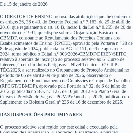
De 15 de janeiro de 2026
O DIRETOR DE ENSINO
,
no uso das atribuições que lhe conferem
os artigos 26, 36 e 43, do Decreto Federal n.º 7.163, de 29 de abril de
2010, que regulamenta o art. 10-B, inciso I, da Lei n.º 8.255, de 20 de
novembro de 1991, que dispõe sobre a Organização Básica do
CBMDF, consoante ao Regulamento dos Preceitos Comuns aos
Estabelecimentos de Ensino (RPCEE) aprovado pela Portaria n.º 28 de
8 de agosto de 2024, publicada no BG n.º 151, de 9 de agosto de
2024, torna público
o
Edital n.º 003/2026-CBMDF/DIREN/SEITC,
relativo à abertura de inscrição ao processo seletivo ao 6º Curso de
Intervenção em Produtos Perigosos – Nível Técnico – 6º CIPP-
TÉC/2026, a ser realizado no Grupamento de Proteção Ambiental no
período de 06 de abril a 09 de junho de 2026,
observando o
Regulamento de Funcionamento de Comissões e Grupos de Trabalho
(RFCGT/CBMDF), aprovado pela Portaria n.º 32, de 6 de julho de
2012, publicada no BG. n.º 127, de 10 jul. 2012 e o Plano Geral de
Cursos e Previsão de Vagas – PGV/PV/ano-base 2026, publicado no
Suplemento ao Boletim Geral nº 236 de 16 de dezembro de 2025.
DAS DISPOSIÇÕES PRELIMINARES
O processo seletivo será regido por este edital e executado pela
Comissão de Organização, Elaboração, Fiscalização, Apuração,