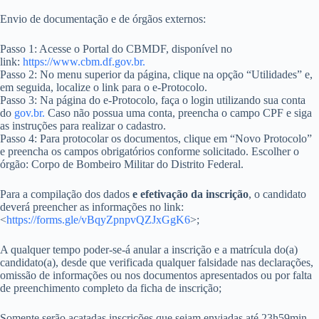
Envio de documentação e de órgãos externos:
Passo 1: Acesse o Portal do CBMDF, disponível no
link:
https://www.cbm.df.gov.br.
Passo 2: No menu superior da página, clique na opção “Utilidades” e,
em seguida, localize o link para o e-Protocolo.
Passo 3: Na página do e-Protocolo, faça o login utilizando sua conta
do
gov.br.
Caso não possua uma conta, preencha o campo CPF e siga
as instruções para realizar o cadastro.
Passo 4: Para protocolar os documentos, clique em “Novo Protocolo”
e preencha os campos obrigatórios conforme solicitado. Escolher o
órgão: Corpo de Bombeiro Militar do Distrito Federal.
Para a compilação dos dados
e efetivação da inscrição
, o candidato
deverá preencher as informações no link:
<
https://forms.gle/vBqyZpnpvQZJxGgK6
>;
A qualquer tempo poder-se-á anular a inscrição e a matrícula do(a)
candidato(a), desde que verificada qualquer falsidade nas declarações,
omissão de informações ou nos documentos apresentados ou por falta
de preenchimento completo da ficha de inscrição;
Somente serão acatadas inscrições que sejam enviadas até 23h59min