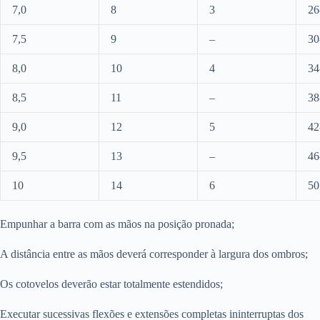
7,0
8
3
26
7,5
9
–
30
8,0
10
4
34
8,5
11
–
38
9,0
12
5
42
9,5
13
–
46
10
14
6
50
Empunhar a barra com as mãos na posição pronada;
A distância entre as mãos deverá corresponder à largura dos ombros;
Os cotovelos deverão estar totalmente estendidos;
Executar sucessivas flexões e extensões completas ininterruptas dos