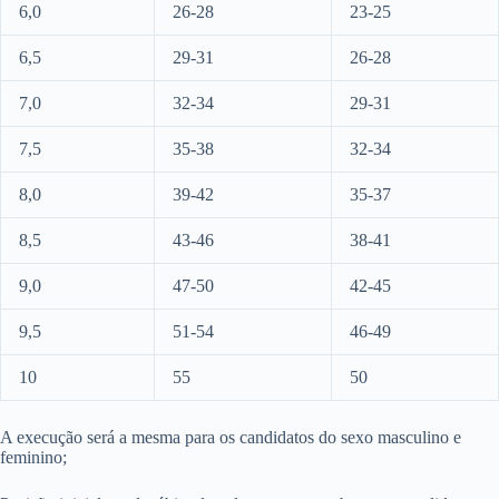
6,0
26-28
23-25
6,5
29-31
26-28
7,0
32-34
29-31
7,5
35-38
32-34
8,0
39-42
35-37
8,5
43-46
38-41
9,0
47-50
42-45
9,5
51-54
46-49
10
55
50
A execução será a mesma para os candidatos do sexo masculino e
feminino;