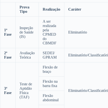
Prova
Realização
Caráter
Tipo
A ser
realizada
Inspeção
1ª
pela
de Saúde
Eliminatório
Fase
CPMED
(IS)
do
CBMDF
2ª
Avaliação
SEDEI/
Eliminatório/Classificatór
Fase
Teórica
GPRAM
Flexão de
braço
Flexão na
Teste de
barra fixa
3ª
Aptidão
Eliminatório/Classificatór
Fase
Física
Flexão
(TAF)
abdominal