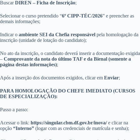
Buscar
DIREN – Ficha de Inscrição
;
Selecionar o curso pretendido “
6º CIPP-TÉC/2026
” e preencher as
demais informações;
Indicar o
ambiente SEI da Chefia responsável
pela homologação da
inscrição (unidade de lotação do candidato);
No ato da inscrição, o candidato deverá inserir a documentação exigida
–
Comprovante da nota do último TAF e da Bienal (somente a
página destas informações)
;
Após a inserção dos documentos exigidos, clicar em
Enviar
;
PARA H
OMOLOGAÇÃ
O DO CHEFE IMEDIATO (CURSOS
DE ESPECIALIZAÇÃO):
Passo a passo:
Acessar o link:
https://singular.cbm.df.gov.br/inova/
e clicar na
opção
“Interno”
(logar com as credenciais de matrícula e senha);