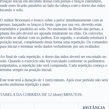
Posição inicial em decúbito dorsal com pernas e braços estendidos,
onde estes ficarão paralelos ao lado da cabeça com o dorso das mãos
tocando o solo;
O militar flexionará o tronco sobre a pelve simultaneamente com as
pernas, lançando os braços à frente, que por sua vez, deverão estar
estendidos e paralelos ao solo. No momento da flexão das pernas, a
planta dos pés deverá ser apoiada totalmente no chão. Os cotovelos
deverão se alinhar com os joelhos. Em seguida, o avaliado retornará à
posição inicial, completando desta forma uma repetição. Os comandos
para iniciar e terminar serão dados verbalmente por um avaliador;
Ao final de cada repetição, o dorso das mãos deverá ser encostado no
solo. Quando o exercício não for executado conforme os parâmetros
estipulados, a repetição não será computada. Cada repetição começa e
termina sempre na posição inicial;
Este teste terá a duração de 1 (um) minuto. Após esse período não será
aceita nenhuma repetição a mais.
TABELA DA CORRIDA DE 12 (doze) MINUTOS:
DISTÂNCIA