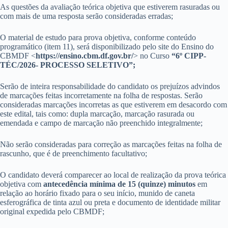
As questões da avaliação teórica objetiva que estiverem rasuradas ou
com mais de uma resposta serão consideradas erradas;
O material de estudo para prova objetiva, conforme conteúdo
programático (item 11), será disponibilizado pelo site do Ensino do
CBMDF <
https://ensino.cbm.df.gov.br/
> no Curso
“6º CIPP-
TÉC/2026- PROCESSO SELETIVO”;
Serão de inteira responsabilidade do candidato os prejuízos advindos
de marcações feitas incorretamente na folha de respostas. Serão
consideradas marcações incorretas as que estiverem em desacordo com
este edital, tais como: dupla marcação, marcação rasurada ou
emendada e campo de marcação não preenchido integralmente;
Não serão consideradas para correção as marcações feitas na folha de
rascunho, que é de preenchimento facultativo;
O candidato deverá comparecer ao local de realização da prova teórica
objetiva com
antecedência mínima de 15 (quinze) minutos
em
relação ao horário fixado para o seu início, munido de caneta
esferográfica de tinta azul ou preta e documento de identidade militar
original expedida pelo CBMDF;