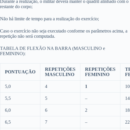
Durante a realização, o militar deverá manter o quadril alinhado com o
restante do corpo;
Não há limite de tempo para a realização do exercício;
Caso o exercício não seja executado conforme os parâmetros acima, a
repetição não será computada.
TABELA DE FLEXÃO NA BARRA (MASCULINO e
FEMININO):
REPETIÇÕES
REPETIÇÕES
T
PONTUAÇÃO
MASCULINO
FEMININO
F
5,0
4
1
10
5,5
5
–
14
6,0
6
2
18
6,5
7
–
22