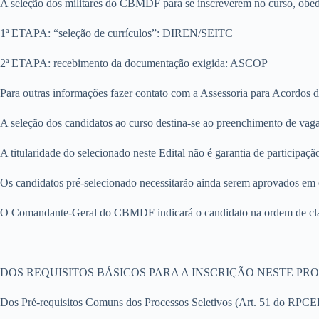
A seleção dos militares do CBMDF para se inscreverem no curso, obedec
1ª ETAPA: “seleção de currículos”: DIREN/SEITC
2ª ETAPA: recebimento da documentação exigida: ASCOP
Para outras informações fazer contato com a Assessoria para Acordo
A seleção dos candidatos ao curso destina-se ao preenchimento de vagas 
A titularidade do selecionado neste Edital não é garantia de participaçã
Os candidatos pré-selecionado necessitarão ainda serem aprovados em c
O Comandante-Geral do CBMDF indicará o candidato na ordem de classi
DOS REQUISITOS BÁSICOS PARA A INSCRIÇÃO NESTE PR
Dos Pré-requisitos Comuns dos Processos Seletivos (Art. 51 do RPCEE