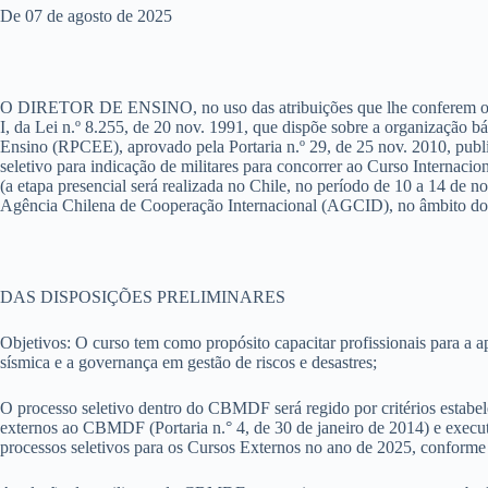
De 07 de agosto de 2025
O DIRETOR DE ENSINO, no uso das atribuições que lhe conferem o art. 26,
I, da Lei n.º 8.255, de 20 nov. 1991, que dispõe sobre a organização
Ensino (RPCEE), aprovado pela Portaria n.º 29, de 25 nov. 2010, pub
seletivo para indicação de militares para concorrer ao Curso Interna
(a etapa presencial será realizada no Chile, no período de 10 a 14 de
Agência Chilena de Cooperação Internacional (AGCID), no âmbito do 
DAS DISPOSIÇÕES PRELIMINARES
Objetivos: O curso tem como propósito capacitar profissionais para a ap
sísmica e a governança em gestão de riscos e desastres;
O processo seletivo dentro do CBMDF será regido por critérios estabel
externos ao CBMDF (Portaria n.° 4, de 30 de janeiro de 2014) e exe
processos seletivos para os Cursos Externos no ano de 2025, conforme