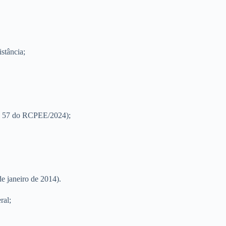
istância;
t. 57 do RCPEE/2024);
de janeiro de 2014).
ral;