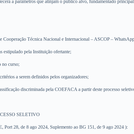
erá a parâmetros que atinjam o público alvo, fundamentado principalme
s de Cooperação Técnica Nacional e Internacional – ASCOP – WhatsAp
estipulado pela Instituição ofertante;
o no curso;
ritérios a serem definidos pelos organizadores;
ficação discriminada pela COEFACA a partir deste processo seletivo 
OCESSO SELETIVO
, Port 28, de 8 ago 2024, Suplemento ao BG 151, de 9 ago 2024 ):