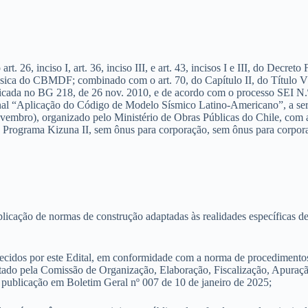
 inciso I, art. 36, inciso III, e art. 43, incisos I e III, do Decreto F
 básica do CBMDF; combinado com o art. 70, do Capítulo II, do Título
licada no BG 218, de 26 nov. 2010, e de acordo com o processo SEI N.
cional “Aplicação do Código de Modelo Sísmico Latino-Americano”, a se
 novembro), organizado pelo Ministério de Obras Públicas do Chile, co
Programa Kizuna II, sem ônus para corporação, sem ônus para corpora
licação de normas de construção adaptadas às realidades específicas de 
ecidos por este Edital, em conformidade com a norma de procedimentos 
cutado pela Comissão de Organização, Elaboração, Fiscalização, Apu
 publicação em Boletim Geral nº 007 de 10 de janeiro de 2025;