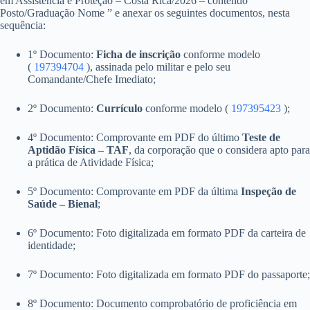
em Assistência e Proteção – Costa Rica/2026 – contendo
Posto/Graduação Nome ” e anexar os seguintes documentos, nesta
sequência:
1º Documento:
Ficha de inscrição
conforme modelo
(
197394704
), assinada pelo militar e pelo seu
Comandante/Chefe Imediato;
2º Documento:
Currículo
conforme modelo (
197395423
);
4º Documento: Comprovante em PDF do último
Teste de
Aptidão Física
–
TAF
, da corporação que o considera apto para
a prática de Atividade Física;
5º Documento: Comprovante em PDF da última
Inspeção de
Saúde
–
Bienal
;
6º Documento: Foto digitalizada em formato PDF da carteira de
identidade;
7º Documento: Foto digitalizada em formato PDF do passaporte;
8º Documento: Documento comprobatório de proficiência em