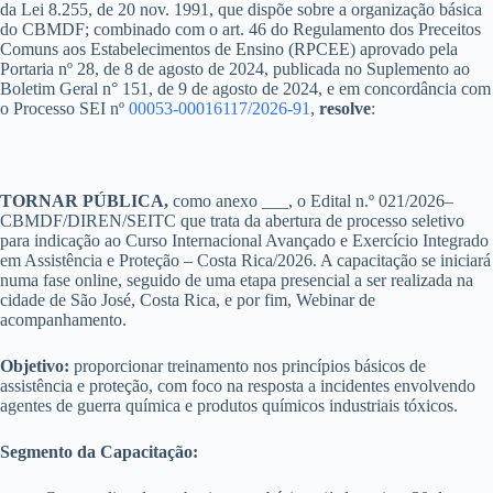
da Lei 8.255, de 20 nov. 1991, que dispõe sobre a organização básica
do CBMDF; combinado com o art. 46 do Regulamento dos Preceitos
Comuns aos Estabelecimentos de Ensino (RPCEE) aprovado pela
Portaria nº 28, de 8 de agosto de 2024, publicada no Suplemento ao
Boletim Geral n° 151, de 9 de agosto de 2024, e em concordância com
o Processo SEI nº
00053-00016117/2026-91
,
resolve
:
TORNAR PÚBLICA,
como anexo ___, o Edital n.º 021/2026–
CBMDF/DIREN/SEITC que trata da abertura de processo seletivo
para indicação ao Curso Internacional Avançado e Exercício Integrado
em Assistência e Proteção – Costa Rica/2026. A capacitação se iniciará
numa fase online, seguido de uma etapa presencial a ser realizada na
cidade de São José, Costa Rica, e por fim, Webinar de
acompanhamento.
Objetivo:
proporcionar treinamento nos princípios básicos de
assistência e proteção, com foco na resposta a incidentes envolvendo
agentes de guerra química e produtos químicos industriais tóxicos.
Segmento da Capacitação: