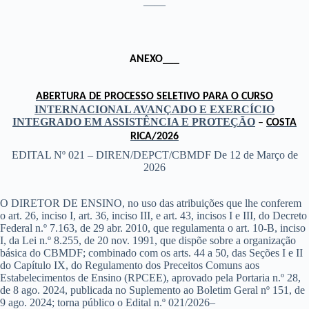
——
ANEXO___
ABERTURA DE PROCESSO SELETIVO PARA O CURSO
INTERNACIONAL AVANÇADO E EXERCÍCIO
INTEGRADO EM ASSISTÊNCIA E PROTEÇÃO
–
COSTA
RICA/2026
EDITAL Nº 021 – DIREN/DEPCT/CBMDF
De 12 de Março de
2026
O DIRETOR DE ENSINO, no uso das atribuições que lhe conferem
o art. 26, inciso I, art. 36, inciso III, e art. 43, incisos I e III, do Decreto
Federal n.º 7.163, de 29 abr. 2010, que regulamenta o art. 10-B, inciso
I, da Lei n.º 8.255, de 20 nov. 1991, que dispõe sobre a organização
básica do CBMDF; combinado com os arts. 44 a 50, das Seções I e II
do Capítulo IX, do Regulamento dos Preceitos Comuns aos
Estabelecimentos de Ensino (RPCEE), aprovado pela Portaria n.º 28,
de 8 ago. 2024, publicada no Suplemento ao Boletim Geral nº 151, de
9 ago. 2024; torna público o Edital n.º 021/2026–