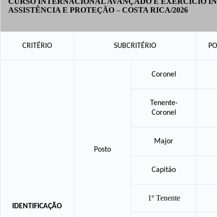
CURSO
INTERNACIONAL AVANÇADO E EXERCÍCIO I
ASSISTÊNCIA E PROTEÇÃO
–
COSTA RICA/2026
CRITÉRIO
SUBCRITÉRIO
P
Coronel
Tenente-
Coronel
Major
Posto
Capitão
1º Tenente
IDENTIFICAÇÃO