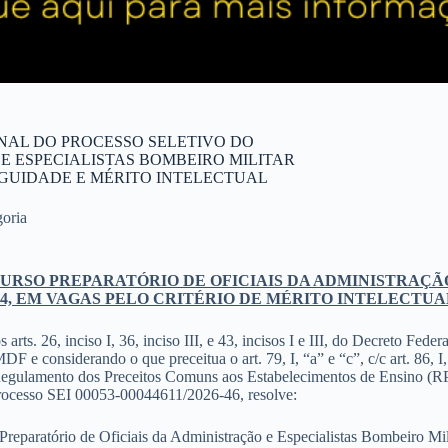
FINAL DO PROCESSO SELETIVO DO
E ESPECIALISTAS BOMBEIRO MILITAR
TIGUIDADE E MÉRITO INTELECTUAL
oria
URSO PREPARATÓRIO DE OFICIAIS DA ADMINISTRAÇÃO
14, EM VAGAS PELO CRITÉRIO DE MÉRITO INTELECTUA
26, inciso I, 36, inciso III, e 43, incisos I e III, do Decreto Federal
e considerando o que preceitua o art. 79, I, “a” e “c”, c/c art. 86, I,
 Regulamento dos Preceitos Comuns aos Estabelecimentos de Ensino (RP
processo SEI 00053-00044611/2026-46, resolve:
o Preparatório de Oficiais da Administração e Especialistas Bombeir