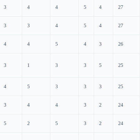
3
4
4
5
4
27
3
3
4
5
4
27
4
4
5
4
3
26
3
1
3
3
5
25
4
5
3
3
3
25
3
4
4
3
2
24
5
2
5
3
2
24