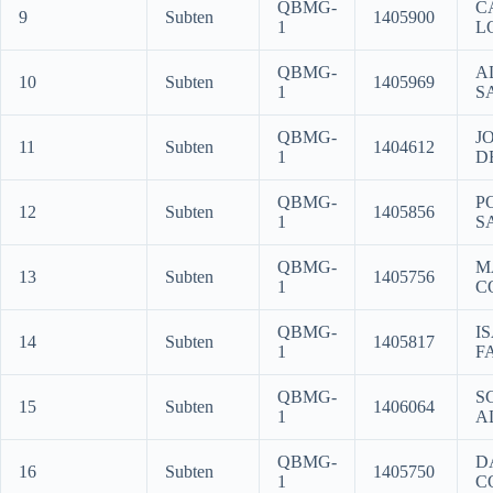
QBMG-
C
9
Subten
1405900
1
L
QBMG-
A
10
Subten
1405969
1
S
QBMG-
J
11
Subten
1404612
1
D
QBMG-
P
12
Subten
1405856
1
S
QBMG-
M
13
Subten
1405756
1
C
QBMG-
I
14
Subten
1405817
1
F
QBMG-
S
15
Subten
1406064
1
A
QBMG-
D
16
Subten
1405750
1
C