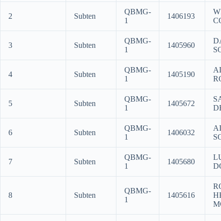
QBMG-
W
2
Subten
1406193
1
C
QBMG-
D
3
Subten
1405960
1
S
QBMG-
A
4
Subten
1405190
1
R
QBMG-
S
5
Subten
1405672
1
D
QBMG-
A
6
Subten
1406032
1
S
QBMG-
L
7
Subten
1405680
1
D
R
QBMG-
8
Subten
1405616
H
1
M