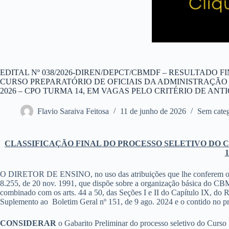
EDITAL Nº 038/2026-DIREN/DEPCT/CBMDF – RESULTADO 
CURSO PREPARATÓRIO DE OFICIAIS DA ADMINISTRAÇÃO 
2026 – CPO TURMA 14, EM VAGAS PELO CRITÉRIO DE AN
Flavio Saraiva Feitosa
11 de junho de 2026
Sem categ
CLASSIFICAÇÃO FINAL DO PROCESSO SELETIVO DO C
O DIRETOR DE ENSINO​, no uso das atribuições que lhe conferem os arts. 
8.255, de 20 nov. 1991, que dispõe sobre a organização básica do CBMDF 
combinado com os arts. 44 a 50, das Seções I e II do Capítulo IX, do
Suplemento ao Boletim Geral nº 151, de 9 ago. 2024
e o contido no 
CONSIDERAR
o Gabarito Preliminar do processo seletivo do Curs