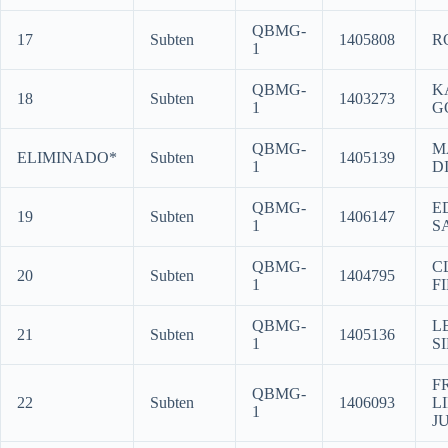
QBMG-
17
Subten
1405808
R
1
QBMG-
K
18
Subten
1403273
1
G
QBMG-
M
ELIMINADO*
Subten
1405139
1
D
QBMG-
E
19
Subten
1406147
1
S
QBMG-
C
20
Subten
1404795
1
F
QBMG-
L
21
Subten
1405136
1
S
F
QBMG-
22
Subten
1406093
L
1
J