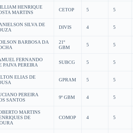
ILLIAM HENRIQUE
CETOP
5
5
OSTA MARTINS
ANIELSON SILVA DE
DIVIS
4
5
OUZA
DILSON BARBOSA DA
21º
5
5
OCHA
GBM
AMUEL FERNANDO
SUBCG
5
5
E PAIVA PEREIRA
ILTON ELIAS DE
GPRAM
5
5
OUSA
UCIANO PEREIRA
9º GBM
4
5
OS SANTOS
OBERTO MARTINS
ENRIQUES DE
COMOP
4
5
OURA