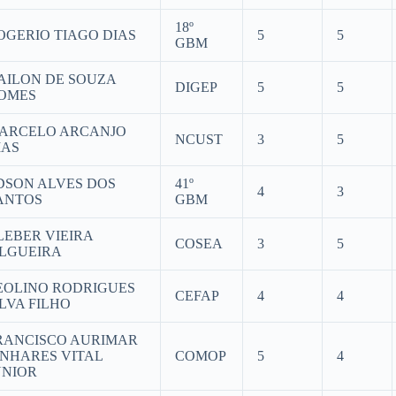
18º
OGERIO TIAGO DIAS
5
5
GBM
AILON DE SOUZA
DIGEP
5
5
OMES
ARCELO ARCANJO
NCUST
3
5
IAS
DSON ALVES DOS
41º
4
3
ANTOS
GBM
LEBER VIEIRA
COSEA
3
5
ILGUEIRA
EOLINO RODRIGUES
CEFAP
4
4
ILVA FILHO
RANCISCO AURIMAR
INHARES VITAL
COMOP
5
4
UNIOR