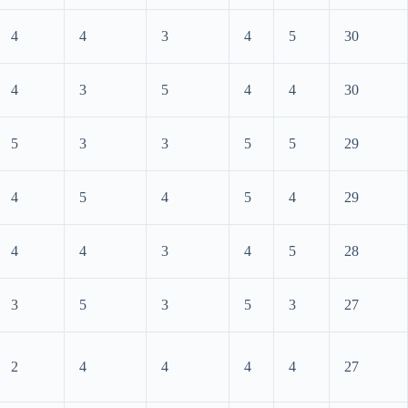
4
4
3
4
5
30
4
3
5
4
4
30
5
3
3
5
5
29
4
5
4
5
4
29
4
4
3
4
5
28
3
5
3
5
3
27
2
4
4
4
4
27