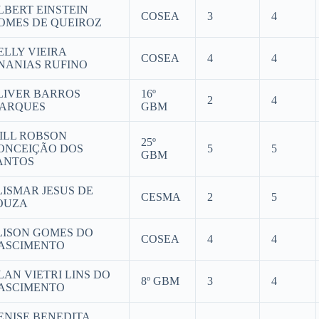
LBERT EINSTEIN
COSEA
3
4
OMES DE QUEIROZ
ELLY VIEIRA
COSEA
4
4
NANIAS RUFINO
LIVER BARROS
16º
2
4
ARQUES
GBM
ILL ROBSON
25º
ONCEIÇÃO DOS
5
5
GBM
ANTOS
LISMAR JESUS DE
CESMA
2
5
OUZA
LISON GOMES DO
COSEA
4
4
ASCIMENTO
LAN VIETRI LINS DO
8º GBM
3
4
ASCIMENTO
ENISE BENEDITA