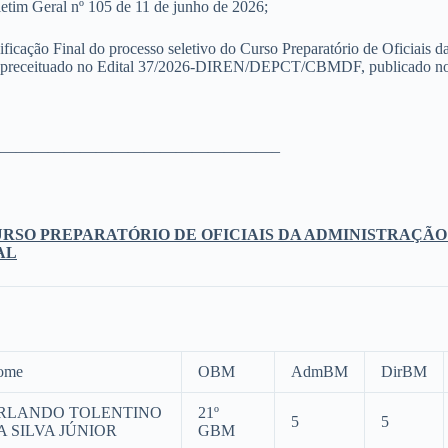
letim Geral nº 105 de 11 de junho de 2026;
icação Final do processo seletivo do Curso Preparatório de Oficiais 
preceituado no Edital 37/2026-DIREN/DEPCT/CBMDF, publicado no Bo
—————————————————–
RSO PREPARATÓRIO DE OFICIAIS DA ADMINISTRAÇÃO 
AL
ome
OBM
AdmBM
DirBM
RLANDO TOLENTINO
21º
5
5
A SILVA JÚNIOR
GBM