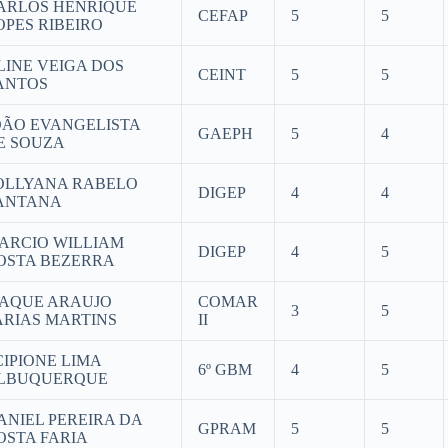
ARLOS HENRIQUE
CEFAP
5
5
OPES RIBEIRO
LINE VEIGA DOS
CEINT
5
5
ANTOS
OÃO EVANGELISTA
GAEPH
5
4
E SOUZA
OLLYANA RABELO
DIGEP
4
4
ANTANA
ARCIO WILLIAM
DIGEP
4
5
OSTA BEZERRA
SAQUE ARAUJO
COMAR
3
5
ARIAS MARTINS
II
CIPIONE LIMA
6º GBM
4
5
LBUQUERQUE
ANIEL PEREIRA DA
GPRAM
5
5
OSTA FARIA