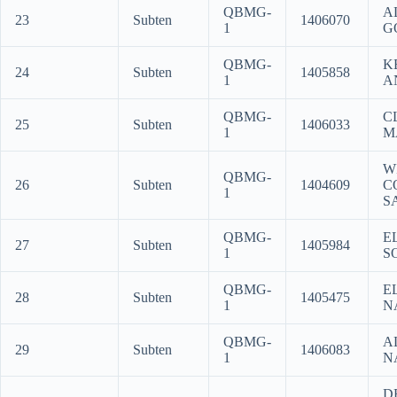
QBMG-
A
23
Subten
1406070
1
G
QBMG-
K
24
Subten
1405858
1
A
QBMG-
C
25
Subten
1406033
1
M
W
QBMG-
26
Subten
1404609
C
1
S
QBMG-
E
27
Subten
1405984
1
S
QBMG-
E
28
Subten
1405475
1
N
QBMG-
A
29
Subten
1406083
1
N
D