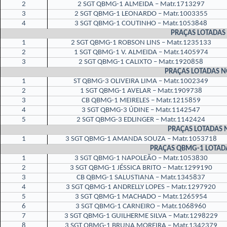
2
2 SGT QBMG-1 ALMEIDA – Matr.1713297
3
2 SGT QBMG-1 LEONARDO – Matr.1003355
4
3 SGT QBMG-1 COUTINHO – Matr.1053848
PRAÇAS LOTADAS
1
2 SGT QBMG-1 ROBSON LINS – Matr.1235133
2
1 SGT QBMG-1 V. ALMEIDA – Matr.1405974
3
2 SGT QBMG-1 CALIXTO – Matr.1920858
PRAÇAS LOTADAS 
1
ST QBMG-3 OLIVEIRA LIMA – Matr.1002349
2
1 SGT QBMG-1 AVELAR – Matr.1909738
3
CB QBMG-1 MEIRELES – Matr.1215859
4
3 SGT QBMG-3 ÚDINE – Matr.1142547
5
2 SGT QBMG-3 EDLINGER – Matr.1142424
PRAÇAS LOTADAS 
1
3 SGT QBMG-1 AMANDA SOUZA – Matr.1053718
PRAÇAS QBMG-1 LOTAD
1
3 SGT QBMG-1 NAPOLEÃO – Matr.1053830
2
3 SGT QBMG-1 JÉSSICA BRITO – Matr.1299190
3
CB QBMG-1 SALUSTIANA – Matr.1345837
4
3 SGT QBMG-1 ANDRELLY LOPES – Matr.1297920
5
3 SGT QBMG-1 MACHADO – Matr.1265954
6
3 SGT QBMG-1 CARNEIRO – Matr.1068960
7
3 SGT QBMG-1 GUILHERME SILVA – Matr.1298229
8
3 SGT QBMG-1 BRUNA MOREIRA – Matr.1342379