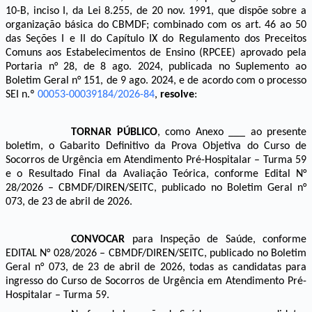
10-B, inciso I, da Lei 8.255, de 20 nov. 1991, que dispõe sobre a
organização básica do CBMDF; combinado com os art. 46 ao 50
das Seções I e II do Capítulo IX
do Regulamento dos Preceitos
Comuns aos Estabelecimentos de Ensino (RPCEE)
aprovado pela
Portaria n° 28, de 8 ago. 2024, publicada no Suplemento ao
Boletim Geral n° 151, de 9 ago. 2024
,
e de acordo com o processo
SEI n.º
00053-00039184/2026-84
,
resolve
:
TORNAR PÚBLICO
, como Anexo ___ ao presente
boletim,
o
G
abarito Definitivo da Prova Objetiva do Curso de
Socorros de Urgência em Atendimento Pré-Hospitalar – Turma 59
e o Resultado Final da Avaliação Teórica, conforme Edital N°
28/2026 – CBMDF/DIREN/SEITC, publicado no Boletim Geral n°
073, de 23 de abril
de 2026.
CONVOCAR
para Inspeção de Saúde, conforme
EDITAL N° 028/2026 – CBMDF/DIREN/SEITC, publicado no Boletim
Geral n° 073, de 23 de abril de 2026
, todas as candidatas para
ingresso do Curso de Socorros de Urgência em Atendimento Pré-
Hospitalar – Turma 59.