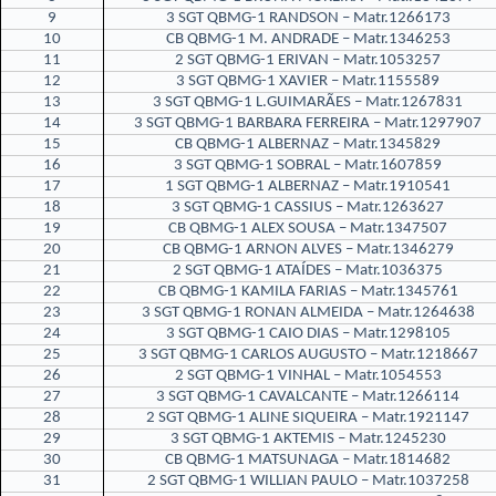
9
3 SGT QBMG-1 RANDSON – Matr.1266173
10
CB QBMG-1 M. ANDRADE – Matr.1346253
11
2 SGT QBMG-1 ERIVAN – Matr.1053257
12
3 SGT QBMG-1 XAVIER – Matr.1155589
13
3 SGT QBMG-1 L.GUIMARÃES – Matr.1267831
14
3 SGT QBMG-1 BARBARA FERREIRA – Matr.1297907
15
CB QBMG-1 ALBERNAZ – Matr.1345829
16
3 SGT QBMG-1 SOBRAL – Matr.1607859
17
1 SGT QBMG-1 ALBERNAZ – Matr.1910541
18
3 SGT QBMG-1 CASSIUS – Matr.1263627
19
CB QBMG-1 ALEX SOUSA – Matr.1347507
20
CB QBMG-1 ARNON ALVES – Matr.1346279
21
2 SGT QBMG-1 ATAÍDES – Matr.1036375
22
CB QBMG-1 KAMILA FARIAS – Matr.1345761
23
3 SGT QBMG-1 RONAN ALMEIDA – Matr.1264638
24
3 SGT QBMG-1 CAIO DIAS – Matr.1298105
25
3 SGT QBMG-1 CARLOS AUGUSTO – Matr.1218667
26
2 SGT QBMG-1 VINHAL – Matr.1054553
27
3 SGT QBMG-1 CAVALCANTE – Matr.1266114
28
2 SGT QBMG-1 ALINE SIQUEIRA – Matr.1921147
29
3 SGT QBMG-1 AKTEMIS – Matr.1245230
30
CB QBMG-1 MATSUNAGA – Matr.1814682
31
2 SGT QBMG-1 WILLIAN PAULO – Matr.1037258