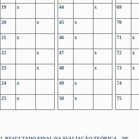
19
x
44
x
69
20
x
45
x
70
21
x
46
x
71
x
22
x
47
x
72
x
23
x
48
x
73
x
24
x
49
x
74
25
x
50
x
75
2. RESULTADO FINAL DA AVALIAÇÃO TEÓRICA – 59º