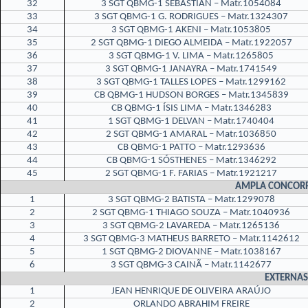
32
3 SGT QBMG-1 SEBASTIAN – Matr.1054084
33
3 SGT QBMG-1 G. RODRIGUES – Matr.1324307
34
3 SGT QBMG-1 AKENI – Matr.1053805
35
2 SGT QBMG-1 DIEGO ALMEIDA – Matr.1922057
36
3 SGT QBMG-1 V. LIMA – Matr.1265805
37
3 SGT QBMG-1 JANAYRA – Matr.1741549
38
3 SGT QBMG-1 TALLES LOPES – Matr.1299162
39
CB QBMG-1 HUDSON BORGES – Matr.1345839
40
CB QBMG-1 ÍSIS LIMA – Matr.1346283
41
1 SGT QBMG-1 DELVAN – Matr.1740404
42
2 SGT QBMG-1 AMARAL – Matr.1036850
43
CB QBMG-1 PATTO – Matr.1293636
44
CB QBMG-1 SÓSTHENES – Matr.1346292
45
2 SGT QBMG-1 F. FARIAS – Matr.1921217
AMPLA CONCOR
1
3 SGT QBMG-2 BATISTA – Matr.1299078
2
2 SGT QBMG-1 THIAGO SOUZA – Matr.1040936
3
3 SGT QBMG-2 LAVAREDA – Matr.1265136
4
3 SGT QBMG-3 MATHEUS BARRETO – Matr.1142612
5
1 SGT QBMG-2 DIOVANNE – Matr.1038167
6
3 SGT QBMG-3 CAINÃ – Matr.1142677
EXTERNAS
1
JEAN HENRIQUE DE OLIVEIRA ARAÚJO
2
ORLANDO ABRAHIM FREIRE