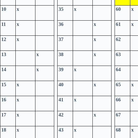
10
x
35
x
60
x
11
x
36
x
61
x
12
x
37
x
62
13
x
38
x
63
14
x
39
x
64
15
x
40
x
65
x
16
x
41
x
66
x
17
x
42
x
67
18
x
43
x
68
x