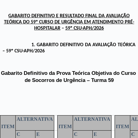
GABARITO DEFINITIVO E 
RESULTADO FINAL DA AVALIAÇÃO
TEÓRICA
DO 59º CURSO DE URGÊNCIA EM ATENDIMENTO PRÉ-
HOSPITALAR
 – 
59º CSU-APH/2026
1. GABARITO DEFINITIVO DA AVALIAÇÃO TEÓRICA
– 59º CSU-APH/2026
Gabarito Definitivo da Prova Teórica Objetiva do 
Curso 
de Socorros de Urgência – Turma 59
ALTERNATIVA
ALTERNATIVA
AL
ITEM
ITEM
ITEM
C
E
C
E
C