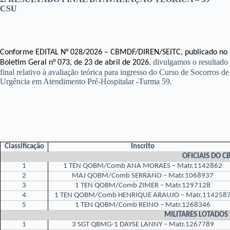
CSU
Conforme EDITAL N° 028/2026 – CBMDF/DIREN/SEITC, publicado no
, divulgamos o resultado
Boletim Geral n° 073, de 23 de abril de 2026
final relativo à avaliação teórica para ingresso do Curso de Socorros de
Urgência em Atendimento Pré-Hospitalar -Turma 59.
Classificação
Inscrito
OFICIAIS DO 
1
1 TEN QOBM/Comb ANA MORAES – Matr.1142862
2
MAJ QOBM/Comb SERRANO – Matr.1068937
3
1 TEN QOBM/Comb ZIMER – Matr.1297128
4
1 TEN QOBM/Comb HENRIQUE ARAUJO – Matr.114258
5
1 TEN QOBM/Comb REINO – Matr.1268346
MILITARES LOTADOS
1
3 SGT QBMG-1 DAYSE LANNY – Matr.1267789