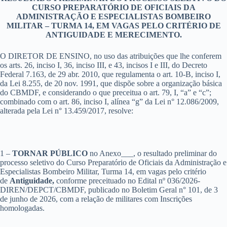
CURSO PREPARATÓRIO DE OFICIAIS DA
ADMINISTRAÇÃO E ESPECIALISTAS BOMBEIRO
MILITAR – TURMA 14, EM VAGAS PELO CRITÉRIO DE
ANTIGUIDADE E MERECIMENTO.
O DIRETOR DE ENSINO, no uso das atribuições que lhe conferem
os arts. 26, inciso I, 36, inciso III, e 43, incisos I e III, do Decreto
Federal 7.163, de 29 abr. 2010, que regulamenta o art. 10-B, inciso I,
da Lei 8.255, de 20 nov. 1991, que dispõe sobre a organização básica
do CBMDF, e considerando o que preceitua o art. 79, I, “a” e “c”;
combinado com o art. 86, inciso I, alínea “g” da Lei n° 12.086/2009,
alterada pela Lei n° 13.459/2017, resolve:
1 –
TORNAR PÚBLICO
no Anexo___, o resultado preliminar do
processo seletivo do Curso Preparatório de Oficiais da Administração e
Especialistas Bombeiro Militar, Turma 14, em vagas pelo critério
de
Antiguidade,
conforme preceituado no Edital nº 036/2026-
DIREN/DEPCT/CBMDF, publicado no Boletim Geral n° 101, de 3
de junho de 2026, com a relação de militares com Inscrições
homologadas.