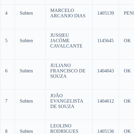
MARCELO
4
Subten
1405139
PEN
ARCANJO DIAS
JUSSIEU
5
Subten
JACÓME
1145645
OK
CAVALCANTE
JULIANO
6
Subten
FRANCISCO DE
1404043
OK
SOUZA
JOÃO
7
Subten
EVANGELISTA
1404612
OK
DE SOUZA
LEOLINO
8
Subten
RODRIGUES
1405136
OK