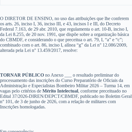
O DIRETOR DE ENSINO, no uso das atribuições que lhe conferem
os arts. 26, inciso I, 36, inciso III, e 43, incisos I e III, do Decreto
Federal 7.163, de 29 abr. 2010, que regulamenta o art. 10-B, inciso I,
da Lei 8.255, de 20 nov. 1991, que dispõe sobre a organização básica
do CBMDF, e considerando o que preceitua o art. 79, I, “a” e “c”;
combinado com o art. 86, inciso I, alínea “g” da Lei n° 12.086/2009,
alterada pela Lei n° 13.459/2017, resolve:
TORNAR PÚBLICO
no Anexo ___ o resultado preliminar do
processamento das inscrições do Curso Preparatório de Oficiais da
Administração e Especialistas Bombeiro Militar 2026 – Turma 14, em
vagas pelo critérios de
Mérito Intelectual
, conforme preceituado no
Edital 37/2026-DIREN/DEPCT/CBMDF, publicado no Boletim Geral
n° 101, de 3 de junho de 2026, com a relação de militares com
Inscrições homologadas.
Em consequência: