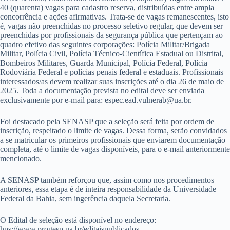
40 (quarenta) vagas para cadastro reserva, distribuídas entre ampla
concorrência e ações afirmativas. Trata-se de vagas remanescentes, isto
é, vagas não preenchidas no processo seletivo regular, que devem ser
preenchidas por profissionais da segurança pública que pertençam ao
quadro efetivo das seguintes corporações: Polícia Militar/Brigada
Militar, Polícia Civil, Polícia Técnico-Científica Estadual ou Distrital,
Bombeiros Militares, Guarda Municipal, Polícia Federal, Polícia
Rodoviária Federal e polícias penais federal e estaduais. Profissionais
interessados/as devem realizar suas inscrições até o dia 26 de maio de
2025. Toda a documentação prevista no edital deve ser enviada
exclusivamente por e-mail para: espec.ead.vulnerab@ua.br.
Foi destacado pela SENASP que a seleção será feita por ordem de
inscrição, respeitado o limite de vagas. Dessa forma, serão convidados
a se matricular os primeiros profissionais que enviarem documentação
completa, até o limite de vagas disponíveis, para o e-mail anteriormente
mencionado.
A SENASP também reforçou que, assim como nos procedimentos
anteriores, essa etapa é de inteira responsabilidade da Universidade
Federal da Bahia, sem ingerência daquela Secretaria.
O Edital de seleção está disponível no endereço:
hps://www.progesp.ua.br/editaispublicados.