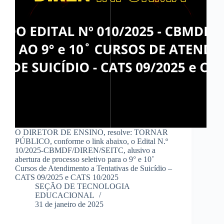
O DIRETOR DE ENSINO, resolve: TORNAR
PÚBLICO, conforme o link abaixo, o Edital N.º
10/2025-CBMDF/DIREN/SEITC, alusivo a
abertura de processo seletivo para o 9° e 10˚
Cursos de Atendimento a Tentativas de Suicídio –
CATS 09/2025 e CATS 10/2025
SEÇÃO DE TECNOLOGIA
EDUCACIONAL
31 de janeiro de 2025