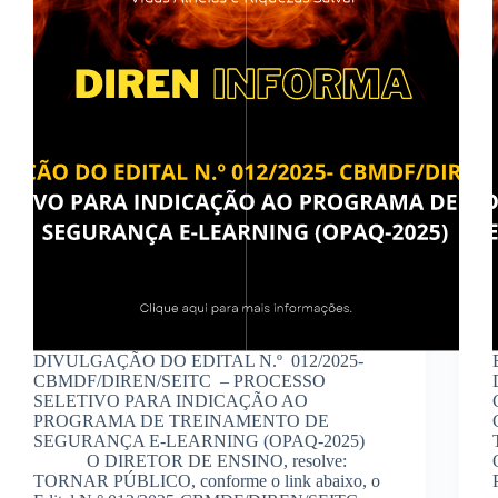
DIVULGAÇÃO DO EDITAL N.º 012/2025-
CBMDF/DIREN/SEITC – PROCESSO
SELETIVO PARA INDICAÇÃO AO
PROGRAMA DE TREINAMENTO DE
SEGURANÇA E-LEARNING (OPAQ-2025)
O DIRETOR DE ENSINO, resolve:
TORNAR PÚBLICO, conforme o link abaixo, o