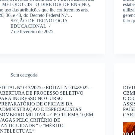
– MÉTODO CIS O DIRETOR DE ENSINO,
estab
no uso das atribuições que lhe conferem os arts.
utili
26, 36, e 43, do Decreto Federal N.º…
geren
SEÇÃO DE TECNOLOGIA
fato 
EDUCACIONAL
7 de fevereiro de 2025
Sem categoria
EDITAL Nº 013/2025 e EDITAL Nº 014/2025 –
DIVU
ABERTURA DE PROCESSO SELETIVO
CBMD
PARA INGRESSO NO CURSO
O CI
PREPARATÓRIO DE OFICIAIS DA
ASSI
ADMINISTRAÇÃO E ESPECIALISTAS
PAÍS
BOMBEIRO MILITAR – CPO TURMA 10,EM
CARI
VAGAS PELO CRITÉRIO DE
“ANTIGUIDADE “ e “MÉRITO
INTELECTUAL“