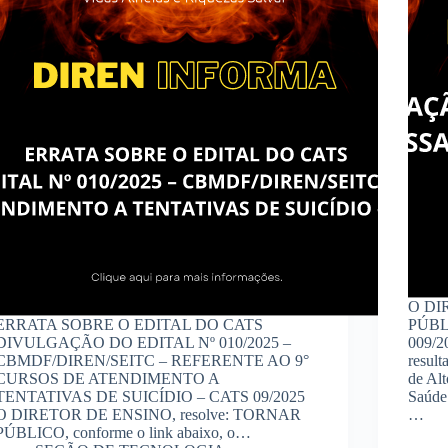
O DI
ERRATA SOBRE O EDITAL DO CATS
PÚBLI
DIVULGAÇÃO DO EDITAL Nº 010/2025 –
009/2
CBMDF/DIREN/SEITC – REFERENTE AO 9°
result
CURSOS DE ATENDIMENTO A
de Alt
TENTATIVAS DE SUICÍDIO – CATS 09/2025
Saúde
O DIRETOR DE ENSINO, resolve: TORNAR
…
PÚBLICO, conforme o link abaixo, o…