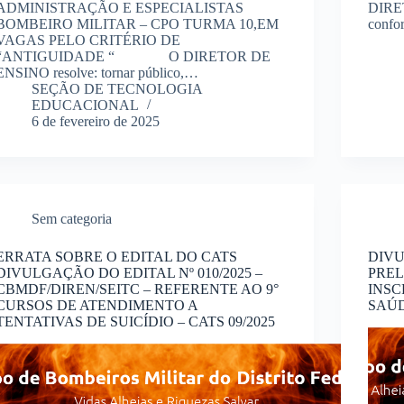
ADMINISTRAÇÃO E ESPECIALISTAS
DIRET
BOMBEIRO MILITAR – CPO TURMA 10,EM
conf
VAGAS PELO CRITÉRIO DE
“ANTIGUIDADE “ O DIRETOR DE
ENSINO resolve: tornar público,…
SEÇÃO DE TECNOLOGIA
EDUCACIONAL
6 de fevereiro de 2025
Sem categoria
ERRATA SOBRE O EDITAL DO CATS
DIV
DIVULGAÇÃO DO EDITAL Nº 010/2025 –
PRE
CBMDF/DIREN/SEITC – REFERENTE AO 9°
INSC
CURSOS DE ATENDIMENTO A
SAÚD
TENTATIVAS DE SUICÍDIO – CATS 09/2025