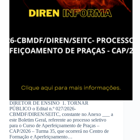
DIRETOR DE ENSINO 1. TORNAR
PÚBLICO o Edital n.º 027/2026-
CBMDF/DIREN/SEITC, constante no Anexo ___ a
este Boletim Geral, referente ao processo seletivo
para o Curso de Aperfeiçoamento de Praças –
CAP/2026 – Turma 35, que ocorrerá no Centro de
Formação e Aperfeiçoamento…