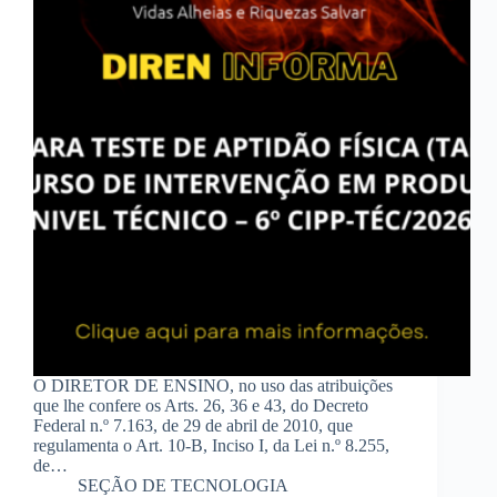
O DIRETOR DE ENSINO, no uso das atribuições
que lhe confere os Arts. 26, 36 e 43, do Decreto
Federal n.º 7.163, de 29 de abril de 2010, que
regulamenta o Art. 10-B, Inciso I, da Lei n.º 8.255,
de…
SEÇÃO DE TECNOLOGIA